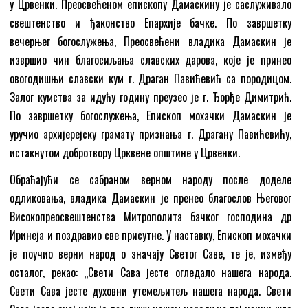
у Црвенки. Преосвећеном епископу Дамаскину је саслуживало
свештенство и ђаконство Епархије бачке. По завршетку
вечерњег богослужења, Преосвећени владика Дамаскин је
извршио чин благосиљања славских дарова, које је принео
овогодишњи славски кум г. Драган Павићевић са породицом.
Залог кумства за идућу годину преузео је г. Ђорђе Димитрић.
По завршетку богослужења, Епископ мохачки Дамаскин је
уручио архијерејску грамату признања г. Драгану Павићевићу,
истакнутом добротвору Црквене општине у Црвенки.
Обраћајући се сабраном верном народу после доделе
одликовања, владика Дамаскин је пренео благослов Његовог
Високопреосвештенства Митрополита бачког господина др
Иринеја и поздравио све присутне. У наставку, Епископ мохачки
је поучио верни народ о значају Светог Саве, те је, између
осталог, рекао: „Свети Сава јесте огледало нашега народа.
Свети Сава јесте духовни утемељитељ нашега народа. Свети