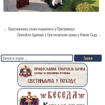
Кретање
← Прослављена слава параклиса у Пригревици
чланка
Свеноћно бденије у Светосавском храму у Новом Саду →
Search
for: