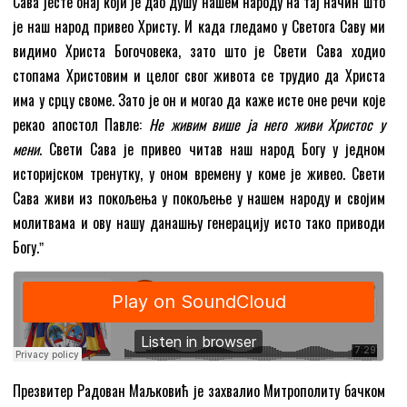
Сава јесте онај који је дао душу нашем народу на тај начин што
је наш народ привео Христу. И када гледамо у Светога Саву ми
видимо Христа Богочовека, зато што је Свети Сава ходио
стопама Христовим и целог свог живота се трудио да Христа
има у срцу своме. Зато је он и могао да каже исте оне речи које
рекао апостол Павле:
Не живим више ја него живи Христос у
мени
. Свети Сава је привео читав наш народ Богу у једном
историјском тренутку, у оном времену у коме је живео. Свети
Сава живи из покољења у покољење у нашем народу и својим
молитвама и ову нашу данашњу генерацију исто тако приводи
Богу.ˮ
Презвитер Радован Маљковић је захвалио Митрополиту бачком