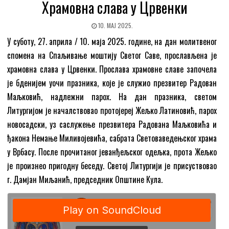
Храмовна слава у Црвенки
10. МАЈ 2025.
У суботу, 27. априла / 10. маја 2025. године, на дан молитвеног
спомена на Спаљивање моштију Светог Саве, прослављена је
храмовна слава у Црвенки. Прослава храмовне славе започела
је бденијем уочи празника, које је служио презвитер Радован
Маљковић, надлежни парох. На дан празника, светом
Литургијом је началствовао протојереј Жељко Латиновић, парох
новосадски, уз саслужење презвитера Радована Маљковића и
ђакона Немање Миливојевића, сабрата Световаведењског храма
у Врбасу. После прочитаног јеванђељског одељка, прота Жељко
је произнео пригодну беседу. Светој Литургији је присуствовао
г. Дамјан Миљанић, председник Општине Кула.