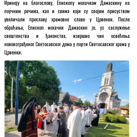
Иринеју на благослову, Епископу мохачком Дамаскину на
поучним речима, као и свима који су својим присуством
увеличали прославу храмовне славе у Црвенки. После
обраћања, Епископ мохачки Дамаскин је, уз саслужење
свештенства и ђаконства, извршио чин освећења
новоизграђеног Светосавског дома у порти Светосавског храма у
Црвенки.