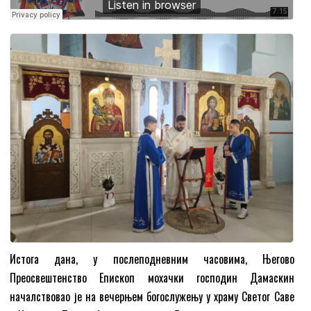
Истога дана, у послеподневним часовима, Његово
Преосвештенство Епископ мохачки господин Дамаскин
началствовао је на вечерњем богослужењу у храму Светог Саве