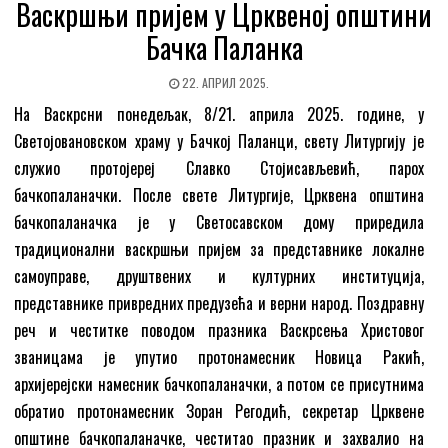
Васкршњи пријем у Црквеној општини
Бачка Паланка
22. АПРИЛ 2025.
На Васкрсни понедељак, 8/21. априла 2025. године, у
Светојовановском храму у Бачкој Паланци, свету Литургију је
служио протојереј Славко Стојисављевић, парох
бачкопаланачки. После свете Литургије, Црквена општина
бачкопаланачка је у Светосавском дому приредила
традиционални васкршњи пријем за представнике локалне
самоуправе, друштвених и културних институција,
представнике привредних предузећа и верни народ. Поздравну
реч и честитке поводом празника Васкрсења Христовог
званицама је упутио протонамесник Новица Ракић,
архијерејски намесник бачкопаланачки, а потом се присутнима
обратио протонамесник Зоран Регодић, секретар Црквене
општине бачкопаланачке, честитао празник и захвалио на