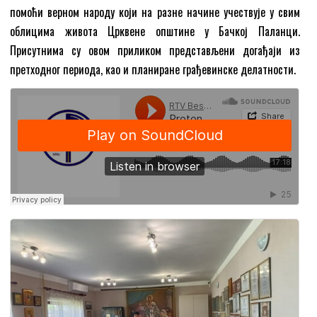
помоћи верном народу који на разне начине учествује у свим
облицима живота Црквене општине у Бачкој Паланци.
Присутнима су овом приликом представљени догађаји из
претходног периода, као и планиране грађевинске делатности.