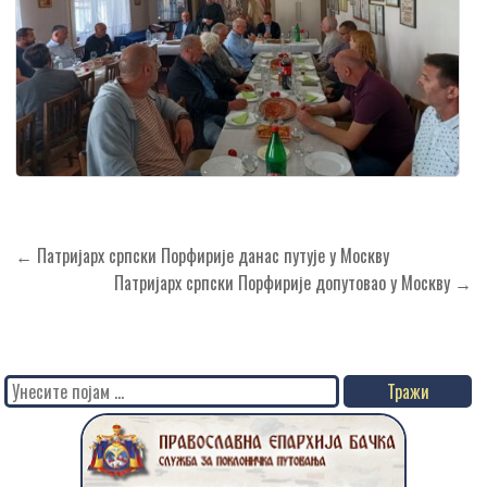
Кретање
← Патријарх српски Порфирије данас путује у Москву
чланка
Патријарх српски Порфирије допутовао у Москву →
Search
for: