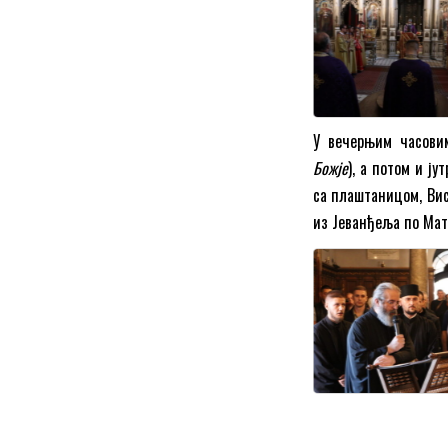
У вечерњим часовим
Божје
), а потом и ју
са плаштаницом, Вис
из Јеванђеља по Мате