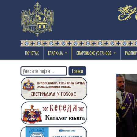
ПОЧЕТАК
ЕПАРХИЈА
EПАРХИЈСКЕ УСТАНОВЕ
РАСПО
Search
for: