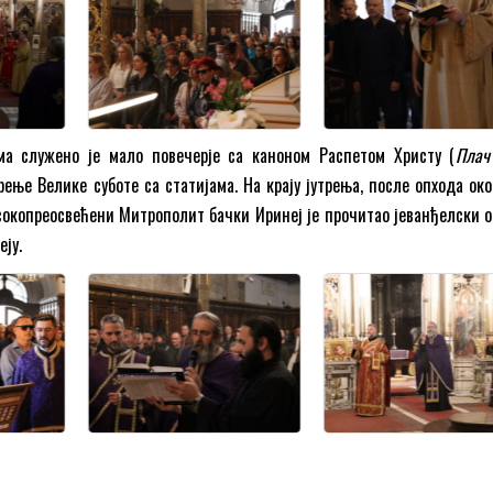
а служено је мало повечерје са каноном Распетом Христу (
Плач
трење Велике суботе са статијама. На крају јутрења, после опхода ок
окопреосвећени Митрополит бачки Иринеј је прочитао јеванђелски 
ју.