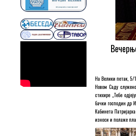
Вечерње
На Велики петак, 5/1
Новом Саду служено
стихире ,,Тебе одје
бачки господин др И
Кабинета Патријарха
износи и полаже пла