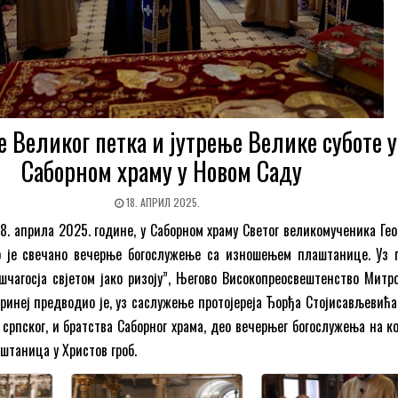
 Великог петка и јутрење Велике суботе у
Саборном храму у Новом Саду
18. АПРИЛ 2025.
8. априла 2025. године, у Саборном храму Светог великомученика Гео
 је свечано вечерње богослужење са изношењем плаштанице. Уз 
јушчагосја свјетом јако ризоју”, Његово Високопреосвештенство Митр
ринеј предводио је, уз саслужење протојереја Ђорђа Стојисављевића
 српског, и братства Саборног храма, део вечерњег богослужења на ко
штаница у Христов гроб.