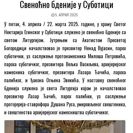
Свеноћно бденије у Суботици
5. АПРИЛ 2025.
У петак, 4. априла / 22. марта 2025. године, у храму Светог
Нектарија Егинског у Суботици служено је свеноћно бденије са
светом Литургијом. Јутрењем са Акатистом Пресветој
Богородици началствовао је презвитер Ненад Вујасин, парох
суботички, уз саслужење протонамесника Милоша Петровића,
пароха суботичког, презвитера Вељка Васиљева, архијерејског
намесника суботичког, презвитера Лазара Ђачића, пароха
палићког, и ђакона Огњена Звекића. У наставку свеноћног
бденија служена је света Литургија којом је началствовао
презвитер Лазар Ђачић, парох палићки, уз саслужење
протојереја-ставрофора Душана Руса, умировљеног свештеника,
и свештенства архијерејског намесништва суботичиког.