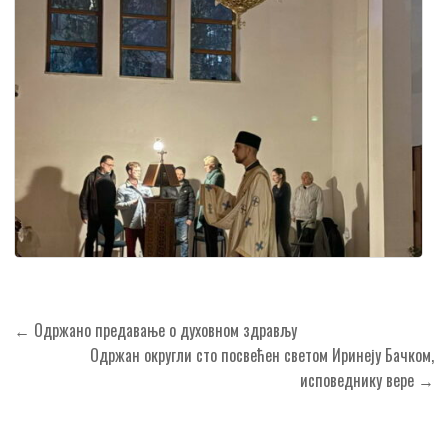
Кретање
← Одржано предавање о духовном здрављу
чланка
Одржан округли сто посвећен светом Иринеју Бачком,
исповеднику вере →