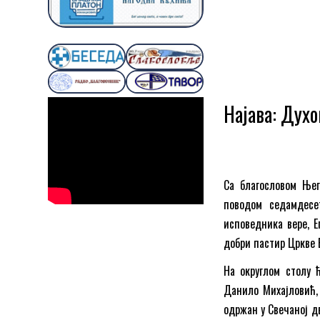
Најава: Духо
Са благословом Њег
поводом седамдесе
исповедника вере, Е
добри пастир Цркве 
На округлом столу 
Данило Михајловић,
одржан у Свечаној дв