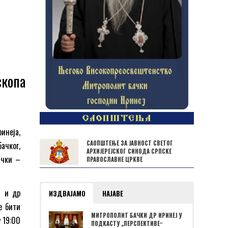
скопа
инеја,
САОПШТЕЊЕ ЗА ЈАВНОСТ СВЕТОГ
ачког,
АРХИЈЕРЕЈСКОГ СИНОДА СРПСКЕ
ачки –
ПРАВОСЛАВНЕ ЦРКВЕ
ћ и др
ИЗДВАЈАМО
НАЈАВЕ
е бити
МИТРОПОЛИТ БАЧКИ ДР ИРИНЕЈ У
у 19:00
ПОДКАСТУ „ПЕРСПЕКТИВЕˮ