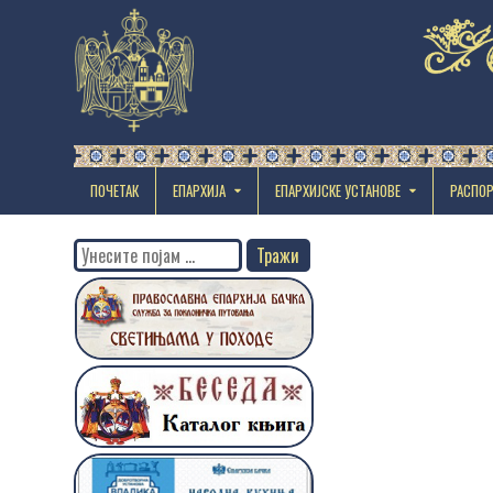
ПОЧЕТАК
ЕПАРХИЈА
EПАРХИЈСКЕ УСТАНОВЕ
РАСПО
Search
for: