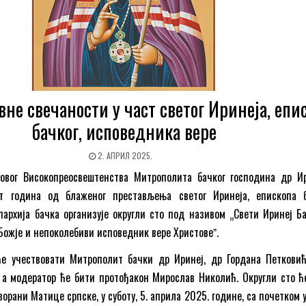
вне свечаности у част светог Иринеја, епи
бачког, исповедника вере
2. АПРИЛ 2025.
овог Високопреосвештенства Митрополита бачког господина др Ир
т година од блаженог престављења светог Иринеја, епископа б
пархија бачка организује округли сто под називом „Свети Иринеј Б
Божје и непоколебиви исповедник вере Христовеˮ.
ће учествовати Митрополит бачки др Иринеј, др Гордана Петкови
 а модератор ће бити протођакон Мирослав Николић. Округли сто ћ
орани Матице српске, у суботу, 5. априла 2025. године, са почетком 