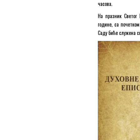
часова.
На празник Светог 
године, са почетком
Саду биће служена св