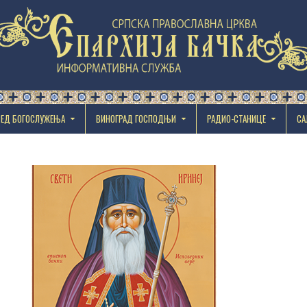
РЕД БОГОСЛУЖЕЊА
ВИНОГРАД ГОСПОДЊИ
РАДИО-СТАНИЦЕ
СА