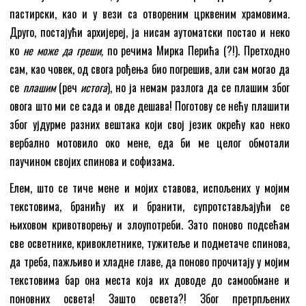
пастирски, као и у вези са отвореним црквеним храмовима.
Друго, постајући архијереј, ја нисам аутоматски постао и неко
ко
не може да греши,
по речима Мирка Перића (?!). Претходно
сам, као човек, од свога рођења био погрешив, али сам могао да
се
плашим
(реч
истога
), но ја немам разлога да се плашим због
овога што ми се сада и овде дешава! Поготову се нећу плашити
због ујдурме разних вештака који свој језик окрећу као неко
вербално мотовило око мене, еда би ме целог обмотали
паучином својих спинова и софизама.
Елем, што се тиче мене и мојих ставова, испољених у мојим
текстовима, бранићу их и бранити, супротстављајући се
њиховом кривотворењу и злоупотреби. Зато поново подсећам
све осветнике, кривоклетнике, тужитеље и подметаче спинова,
да треба, пажљиво и хладне главе, да поново прочитају у мојим
текстовима бар она места која их доводе до самообмане и
поновних освета! Зашто освета?! Због претрпљених