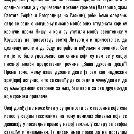
средњошколаца у крушевачке црквене храмове (Лазарица, храм
Светога Ђорђа и Богородица на Расини), рећи ћемо следеће:
овде се ради о испуњењу писане молбе оних студената који су
кренули према Нишу, и који су упутили молбу свештенику у
Крушевцу да присуствују светој Литургији и причесте се, да
целивају иконе и да буду испраћени кађењем и звонима. Све
им је то било удовољено као онима који су нам се у својој
писаној молби представили речима „Ваша духовна деца“!
Према томе, жељу наше духовне деце ја сам као надлежни
архијереј испунио, и то са свешћу да се ради о
нашој
деци и да
су
наши
храмови отворени за њих, баш као и за све друге људе
које храмови привлаче.
Овај догађај не може бити у супротности са ставовима које сам
изнео у својим текстовима на тему немилих збивања која се
дешавају у последње време у нашој земљи. У складу са својом
савешћу и мишљењем, ја нисам имао право да не поступим