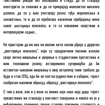
текстовима ровари без обазирања и стида, да се стварају
конструкти за спинове и да се прекрајају монолитне мисаоне
целине, да се у њих учитавају разна туђа моралисања и
зановетања, те и да се прибегава насилном прибрајању мене
самог
шесторици
епископа, и то са некаквим својством и
ингеренцијом
седмог…
Не пристајем да ме ико ни милом нити силом убраја у друштво
„шесторице епископа“, који су заједничким писмом изнели
своје лично мишљење и уверење о студентским протестима и
мом теолошком језику, истовремено сугеришући да би
истоветан њиховом мишљењу о овој актуелној теми требало да
буде и став СПЦ, еда би он постао јединствен и саборан, тојест
саобразан њиховом обрасцу, обрасцу „шесторице епископа“.
С тим у вези, али и у вези са онима
који лове моју душу,
тојест
лукавствима ме стављају у контекст покајника и некога ко је у
међувремену променио личне ставове пријемом студената и