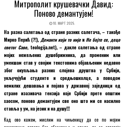
Митрополит крушевачки Давид:
Поново демантујем!
10. МАРТ 2025.
На разна салетања од стране разних салетача, – такође
Мирко Перић (?!),
Деманти који то није
и
Не бојте се, децо
светог Саве
, teologija.net), – дакле салетања од стране
мојих нежељених душебрижника, да променим или
умекшам став у својим текстовима објављеним недавно
због окупљања разних слојева друштва у Србији,
укључујући студенте и средњошколце, а поводом
немилих дешавања и појава у државној заједници од
стране изазивача тензија које Србији прете општим
хаосом, поново демантујем све оно што ми се насилно
ставља у ум, на језик и на душу!!!
Кад ово кажем, мислим на чињеницу да се по мојим