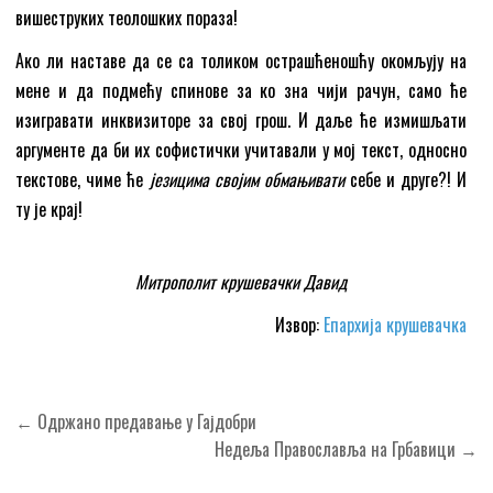
вишеструких теолошких пораза!
Ако ли наставе да се са толиком острашћеношћу окомљују на
мене и да подмећу спинове за ко зна чији рачун, само ће
изигравати инквизиторе за свој грош. И даље ће измишљати
аргументе да би их софистички учитавали у мој текст, односно
текстове, чиме ће
језицима својим обмањивати
себе и друге?! И
ту је крај!
Митрополит крушевачки Давид
Извор:
Епархија крушевачка
Кретање
← Одржано предавање у Гајдобри
чланка
Недеља Православља на Грбавици →