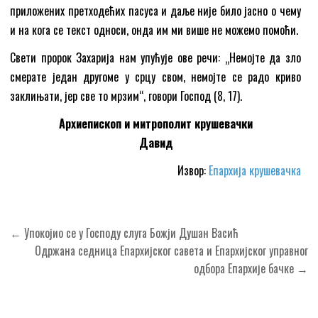
приложених претходећих пасуса и даље није било јасно о чему
и на кога се текст односи, онда им ми више не можемо помоћи.
Свети пророк Захарија нам упућује ове речи: „Немојте да зло
смерате један другоме у срцу свом, немојте се радо криво
заклињати, јер све то мрзим“, говори Господ (8, 17).
Архиепископ и митрополит крушевачки
Давид
Извор:
Епархија крушевачка
Кретање
← Упокојио се у Господу слуга Божји Душан Васић
чланка
Одржана седница Епархијског савета и Епархијског управног
одбора Епархије бачке →