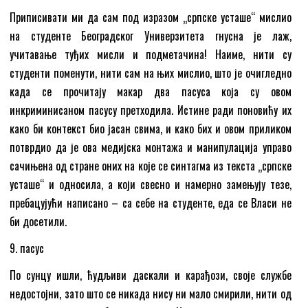
Приписивати ми да сам под изразом „српске усташе“ мислио
на студенте Београдског Универзитета гнусна је лаж,
учитавање туђих мисли и подметачина! Наиме, нити су
студенти поменути, нити сам на њих мислио, што је очигледно
када се прочитају макар два пасуса која су овом
инкриминисаном пасусу претходила. Истине ради поновићу их
како би контекст био јасан свима, и како бих и овом приликом
потврдио да је ова медијска монтажа и манипулација управо
сачињена од стране оних на које се синтагма из текста „српске
усташе“ и односила, а који свесно и намерно замењују тезе,
пребацујући написано – са себе на студенте, еда се Власи не
би досетили.
9. пасус
По сунцу ишли, ћудљиви даскали и карађози, своје службе
недостојни, зато што се никада нису ни мало смирили, нити од