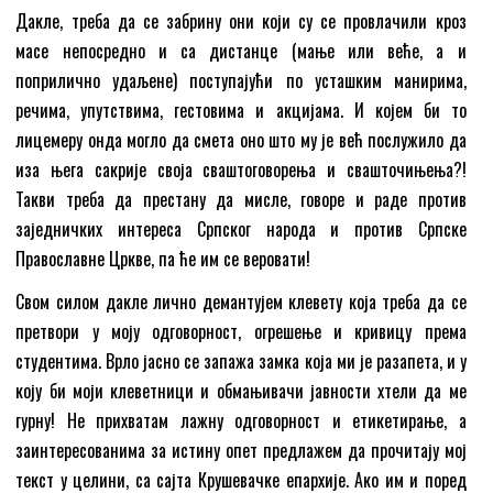
Дакле, треба да се забрину они који су се провлачили кроз
масе непосредно и са дистанце (мање или веће, а и
поприлично удаљене) поступајући по усташким манирима,
речима, упутствима, гестовима и акцијама. И којем би то
лицемеру онда могло да смета оно што му је већ послужило да
иза њега сакрије своја сваштоговорења и свашточињења?!
Такви треба да престану да мисле, говоре и раде против
заједничких интереса Српског народа и против Српске
Православне Цркве, па ће им се веровати!
Свом силом дакле лично демантујем клевету која треба да се
претвори у моју одговорност, огрешење и кривицу према
студентима. Врло јасно се запажа замка која ми је разапета, и у
коју би моји клеветници и обмањивачи јавности хтели да ме
гурну! Не прихватам лажну одговорност и етикетирање, а
заинтересованима за истину опет предлажем да прочитају мој
текст у целини, са сајта Крушевачке епархије. Ако им и поред