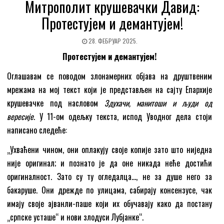
Митрополит крушевачки Давид:
Протестујем и демантујем!
28. ФЕБРУАР 2025.
Протестујем и демантујем!
Оглашавам се поводом злонамерних објава на друштвеним
мрежама на мој текст који је представљен на сајту Епархије
крушевачке под насловом
Здухачи, манитоши и људи
од
вересије
. У 11-ом одељку текста, испод Уводног дела стоји
написано следеће:
„Ухваћени чином, они оплакују своје копије зато што ниједна
није оригинал; и познато је да оне никада неће достићи
оригиналност. Зато су ту огледалца…, не за душе него за
бакаруше. Они дрежде по улицама, сабирају консензусе, чак
имају своје ајванли-паше који их обучавају како да постану
„српске усташе“ и нови злодуси Лубјанке“.