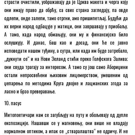
страсти очистили, уображавају да је Црква макета и черга коју
они имају право да обрћу, са свих страна загледају, па овде
одлепи, онде залепи, тамо отргни, амо пришипетљај. Будући да
их верни народ одбацује у матици, они завршавају у приобаљу.
А тамо, када народ обмањују, они му и финансијско било
ослушкују. И данас, баш као и досад, они ће се јавно
исповедати нашем туђину, а сутра, или када им буде затребало,
„дукнути се“ и на Нови Зеланд стићи преко Голфскога Залива;
они свуда трагају за интересом. А тамо су још само Абориџини
остали непросвећени њиховим лицемерством, умешеним од
џепарења по методима Круга двојке и лацманских згода за
ласно и брзо преверавање.
10. пасус
Митопоетичари нам се загубљују на путу и обољевају од дупле
експозиције. Нашавши се у магновењу, они више не владају
нормалном оптиком, а ипак се „стваралаштва“ не одричу. И не