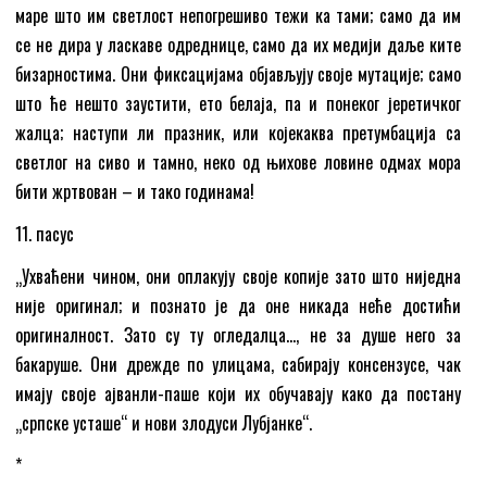
маре што им светлост непогрешиво тежи ка тами; само да им
се не дира у ласкаве одреднице, само да их медији даље ките
бизарностима. Они фиксацијама објављују своје мутације; само
што ће нешто заустити, ето белаја, па и понеког јеретичког
жалца; наступи ли празник, или којекаква претумбација са
светлог на сиво и тамно, неко од њихове ловине одмах мора
бити жртвован – и тако годинама!
11. пасус
„Ухваћени чином, они оплакују своје копије зато што ниједна
није оригинал; и познато је да оне никада неће достићи
оригиналност. Зато су ту огледалца…, не за душе него за
бакаруше. Они дрежде по улицама, сабирају консензусе, чак
имају своје ајванли-паше који их обучавају како да постану
„српске усташе“ и нови злодуси Лубјанке“.
*