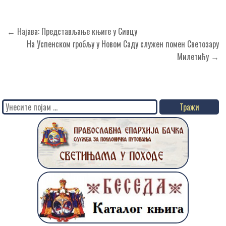
Кретање
← Најава: Представљање књиге у Сивцу
чланка
На Успенском гробљу у Новом Саду служен помен Светозару
Милетићу →
Search
for: