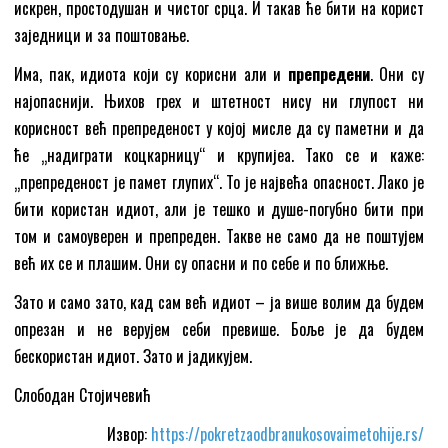
искрен, простодушан и чистог срца. И такав ће бити на корист
заједници и за поштовање.
Има, пак, идиота који су корисни али и
препредени
. Они су
најопаснији. Њихов грех и штетност нису ни глупост ни
корисност већ препреденост у којој мисле да су паметни и да
ће „надиграти коцкарницу“ и крупијеа. Тако се и каже:
„препреденост је памет глупих“. То је највећа опасност. Лако је
бити користан идиот, али је тешко и душе-погубно бити при
том и самоуверен и препреден. Такве не само да не поштујем
већ их се и плашим. Они су опасни и по себе и по ближње.
Зато и само зато, кад сам већ идиот – ја више волим да будем
опрезан и не верујем себи превише. Боље је да будем
бескористан идиот. Зато и јадикујем.
Слободан Стојичевић
Извор:
https://pokretzaodbranukosovaimetohije.rs/