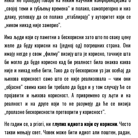
неког не пробуде) говоре на неким научним конференцијама о
„својој теми и губљењу времена“ и полако, самопрегорно и низ
длаку, успевају да се полако „етаблирају“ у ауторитет који се
„ником никад није замерио“.
Има људи који су паметни а бескорисни зато што по сваку цену
желе да буду корисни на (једној од) погрешних страна. Они
имају негде у свом „филму“ визију шта је корисно, тачније шта
би могло да буде корисно кад би реалност била онаква каква
није и никад неће бити. Тако да су бескорисни уз јак осећај да
њихова корисност само што се није реализовала – чим они
„објасне“ свима како би требало да буде и у том случају ће се
пројавити и њихова корисност. А привремено су љути и на
реалност и на друге који то не разумеју да ће се визија
„пролазне бескорисности претворити у корисност“.
Не гадим се, a priori, ни
глупих идиота који су корисни
. Често
такви мењају свет. Човек може бити идиот али поштен, радан,