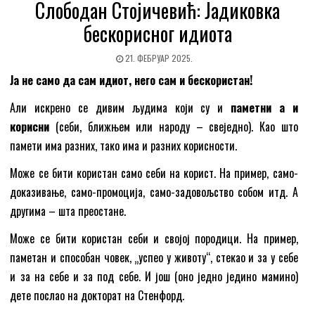
Слободан Стојичевић: Јадиковка
бескорисног идиота
21. ФЕБРУАР 2025.
Ја не само да сам идиот, него сам и бескористан!
Али искрено се дивим људима који су и
паметни а и
корисни
(себи, ближњем или народу – свеједно). Као што
памети има разних, тако има и разних корисности.
Може се бити користан само себи на корист. На пример, само-
доказивање, само-промоција, само-задовољство собом итд. А
другима – шта преостане.
Може се бити користан себи и својој породици. На пример,
паметан и способан човек, „успео у животу“, стекао и за у себе
и за на себе и за под себе. И још (оно једно једино мамино)
дете послао на докторат на Стенфорд.