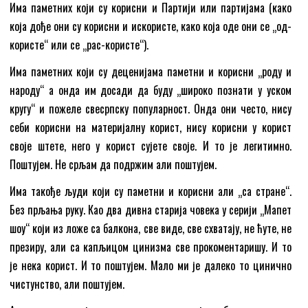
Има паметних који су корисни и Партији или партијама (како
која дође они су корисни и искористе, како која оде они се „од-
користе“ или се „рас-користе“).
Има паметних који су деценијама паметни и корисни „роду и
народу“ а онда им досади да буду „широко познати у уском
кругу“ и пожеле свесрпску популарност. Онда они често, нису
себи корисни на материјалну корист, нису корисни у корист
своје штете, него у корист сујете своје. И то је легитимно.
Поштујем. Не срљам да подржим али поштујем.
Има такође људи који су паметни и корисни али „са стране“.
Без прљања руку. Као два дивна старија човека у серији „Мапет
шоу“ који из ложе са балкона, све виде, све схватају, не ћуте, не
презиру, али са капљицом цинизма све прокоментаришу. И то
је нека корист. И то поштујем. Мало ми је далеко то цинично
чистунство, али поштујем.