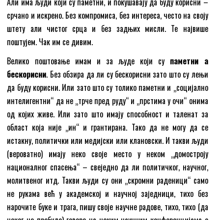
Али има људи који су паметни, и покушавају да буду корисни –
срчано и искрено. Без компромиса, без интереса, често на своју
штету али чистог срца и без задњих мисли. Те највише
поштујем. Чак им се дивим.
Велико поштовање имам и за људе који су
паметни а
бескорисни
. Без обзира да ли су бескорисни зато што су лењи
да буду корисни. Или зато што су толико паметни и „социјално
интелигентни“ да не „трче пред руду“ и „прстима у очи“ онима
од којих живе. Или зато што имају способност и таленат за
област која није „ин“ и грантирана. Тако да не могу да се
истакну, политички или медијски или клановски. И такви људи
(вероватно) имају неко своје место у неком „домостроју
националног спасења“ – свеједно да ли политичког, научног,
молитвеног итд. Такви људи су они „скромни раденици“ само
не рукама већ у академској и научној заједници, тихо без
нарочите буке и трага, пишу своје научне радове, тихо, тихо (да