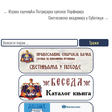
Кретање
← Изјава саучешћа Патријарха српског Порфирија
чланка
Светосавска академија у Суботици →
Search
for: