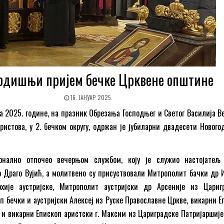
одишњи пријем бечке Црквене општине
16. ЈАНУАР 2025.
ара 2025. године, на празник Обрезања Господњег и Светог Василија В
ристова, у 2. бечком округу, одржан је јубиларни двадесети Новог
онално отпочео вечерњом службом, коју је служио настојатељ
р Драго Вујић, а молитвено су присуствовали Митрополит бачки др И
рхије аустријске, Митрополит аустријски др Арсеније из Цариг
оп бечки и аустријски Алексеј из Руске Православне Цркве, викарни Е
 и викарни Епископ аристски г. Максим из Цариградске Патријаршије,