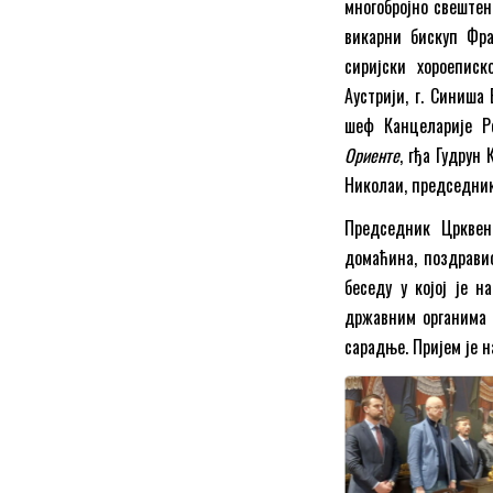
многобројно свештен
викарни бискуп Фр
сиријски хороеписк
Аустрији, г. Синиша
шеф Канцеларије Р
Ориенте
, гђа Гудрун
Николаи, председник
Председник Црквен
домаћина, поздравио
беседу у којој је 
државним органима 
сарадње. Пријем је 