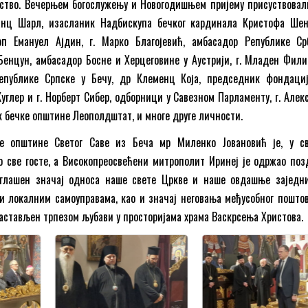
ство. Вечерњем богослужењу и Новогодишњем пријему присуствовали
анц Шарл, изасланик Надбискупа бечког кардинала Кристофа Шен
оп Емануел Ајдин, г. Марко Благојевић, амбасадор Републике Ср
 Бенцун, амбасадор Босне и Херцеговине у Аустрији, г. Младен Фили
епублике Српске у Бечу, др Клеменц Која, председник фондац
 Куглер и г. Норберт Сибер, одборници у Савезном Парламенту, г. Але
 бечке општине Леополдштат, и многе друге личности.
е општине Светог Саве из Беча мр Миленко Јовановић је, у св
 све госте, а Високопреосвећени митрополит Иринеј је одржао поз
наглашен значај односа наше свете Цркве и наше овдашње заједн
и локалним самоуправама, као и значај неговања међусобног пошто
настављен трпезом љубави у просторијама храма Васкрсења Христова.