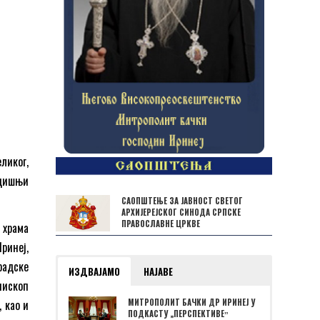
еликог,
одишњи
САОПШТЕЊЕ ЗА ЈАВНОСТ СВЕТОГ
АРХИЈЕРЕЈСКОГ СИНОДА СРПСКЕ
ПРАВОСЛАВНЕ ЦРКВЕ
 храма
ринеј,
радске
ИЗДВАЈАМО
НАЈАВЕ
пископ
 као и
МИТРОПОЛИТ БАЧКИ ДР ИРИНЕЈ У
ПОДКАСТУ „ПЕРСПЕКТИВЕˮ