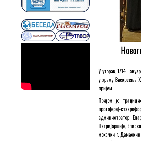
Новог
У уторак, 1/14. јану
у храму Васкрсења Х
пријем.
Пријем је традици
протојереј-ставрофо
администратор Епа
Патријаршије, Еписк
мохачки г. Дамаскин