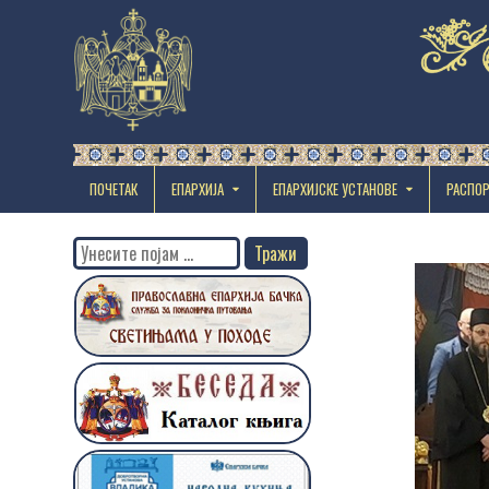
ПОЧЕТАК
ЕПАРХИЈА
EПАРХИЈСКЕ УСТАНОВЕ
РАСПО
Search
for: