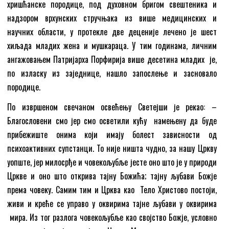
хришћанске породице, под духовном бригом свештеника и
надзором врхунских стручњака из више медицинских и
научних области, у протекле две деценије лечено је шест
хиљада младих жена и мушкараца. У тим годинама, личним
ангажовањем Патријарха Порфирија више десетина младих је,
по изласку из заједнице, нашло запослење и засновало
породице.
По извршеном свечаном освећењу Светејши је рекао: –
Благословени смо јер смо осветили кућу намењену да буде
прибежиште онима који имају болест зависности од
психоактивних супстанци. То није ништа чудно, за нашу Цркву
уопште, јер милосрђе и човекољубље јесте оно што је у природи
Цркве и оно што открива тајну Божића; тајну љубави Божје
према човеку. Самим тим и Црква као Тело Христово постоји,
живи и креће се управо у оквирима тајне љубави у оквирима
мира. Из тог разлога човекољубље као својство Божје, условно