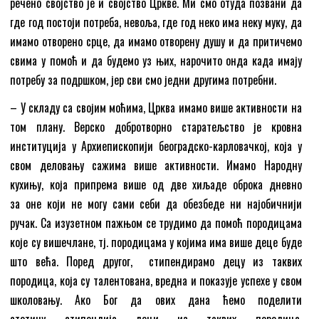
речено својство је и својство Цркве. Ми смо отуда позвани да
где год постоји потреба, невоља, где год неко има неку муку, да
имамо отворено срце, да имамо отворену душу и да притичемо
свима у помоћ и да будемо уз њих, нарочито онда када имају
потребу за подршком, јер сви смо једни другима потребни.
– У складу са својим моћима, Црква имамо више активности на
том плану. Верско добротворно старатељство је кровна
институција у Архиепископији београдско-карловачкој, која у
свом деловању сажима више активности. Имамо Народну
кухињу, која припрема више од две хиљаде оброка дневно
за оне који не могу сами себи да обезбеде ни најобичнији
ручак. Са изузетном пажњом се трудимо да помоћ породицама
које су вишечлане, тј. породицама у којима има више деце буде
што већа. Поред другог, стипендирамо децу из таквих
породица, која су талентована, вредна и показује успехе у свом
школовању. Ако Бог да ових дана ћемо поделити