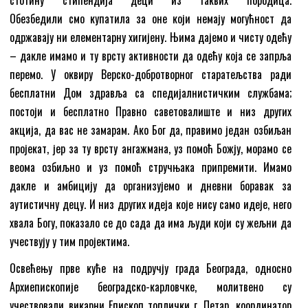
стотину стипендија деци из таквих породица.
Обезбедили смо купатила за оне који немају могућност да
одржавају ни елементарну хигијену. Њима дајемо и чисту одећу
– дакле имамо и ту врсту активности да одећу која се запрља
перемо. У оквиру Верско-добротворног старатељства ради
бесплатни Дом здравља са спедијалнистичким службама;
постоји и бесплатно Правно саветовалиште и низ других
акција, да вас не замарам. Ако Бог да, правимо један озбиљан
пројекат, јер за ту врсту ангажмана, уз помоћ Божју, морамо се
веома озбиљно и уз помоћ стручњака припремити. Имамо
дакле и амбицију да организујемо и дневни боравак за
аутистичну децу. И низ других идеја које нису само идеје, него
хвала Богу, показало се до сада да има људи који су жељни да
учествују у тим пројектима.
Освећењу прве куће на подручју града Београда, односно
Архиепископије београдско-карловчкe, молитвено су
учествовали викарни Епископ топлички г. Петар, координатор