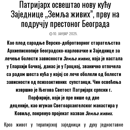
Патријарх освештао нову кућу
Заједнице „Земља живих”, прву на
подручју престoног Београда
10. ЈАНУАР 2025.
Као плод сарадње Верско-добротворног старатељства
Архиепископије београдско-карловачке и Заједнице за
лечење болести зависности
Земља живих,
која је настала
у Епархији бачкој,
данас је у Гроцкој, званично отпочела
са радом шеста кућа у којој се лече оболели од болести
зависности од психоактивних супстанци. Чин освећења
извршио је Његова Светост Патријарх српски г.
Порфирије, који је пре више од две
деценије, као игуман Светоархангелског манастира у
Ковиљу, покренуо пројекат назван
Земља живих.
Кроз живот у терапијској заједници у духу једноставне