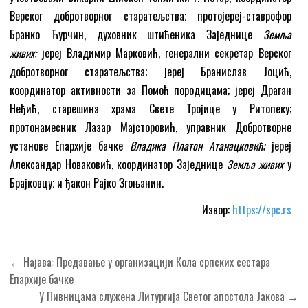
Верског добротворног старатељства; протојереј-ставрофор
Бранко Ћурчин, духовник штићеника Заједнице
Земља
живих;
јереј Владимир Марковић, генерални секретар Верског
добротворног старатељства; јереј Бранислав Јоцић,
координатор активности за Помоћ породицама; јереј Драган
Неђић, старешина храма Свете Тројице у Ритопеку;
протонамесник Лазар Мајсторовић, управник Добротворне
установе Епархије бачке
Владика Платон Атанацковић;
јереј
Александар Новаковић, координатор Заједнице
Земља живих
у
Брајковцу; и ђакон Рајко Згоњанин.
Извор:
https://spc.rs
Кретање
← Најава: Предавање у организацији Кола српских сестара
чланка
Епархије бачке
У Пивницама служена Литургија Светог апостола Јакова →