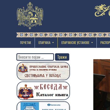
ПОЧЕТАК
ЕПАРХИЈА
EПАРХИЈСКЕ УСТАНОВЕ
РАСПО
Search
for: