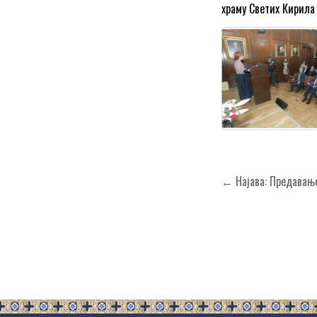
храму Светих Кирила
Кретање
← Најава: Предавање
чланка