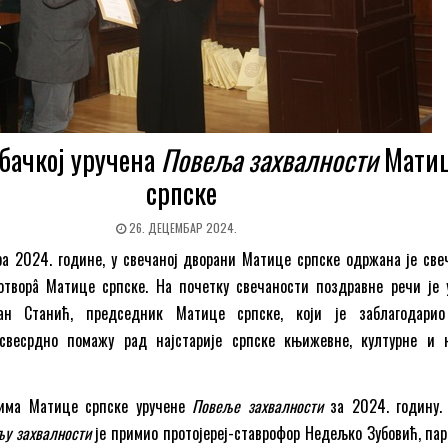
 бачкој уручена
Повеља захвалности
Мати
српске
26. ДЕЦЕМБАР 2024.
ра 2024. године, у свечаној дворани Матице српске одржана је све
творâ Матице српске. На почетку свечаности поздравне речи је 
ан Станић, председник Матице српске, који је заблагодари
 свесрдно помажу рад најстарије српске књижевне, културне и 
рима Матице српске уручене
Повеље захвалности
за 2024. годину.
у захвалности
је примио протојереј-ставрофор Недељко Зубовић, пар