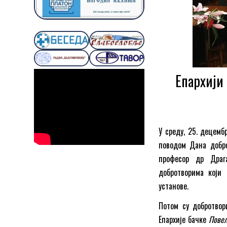
Епархији
У среду, 25. децемб
поводом Дана добро
професор др Драг
добротворима који
установе.
Потом су добротво
Епархије бачке
Повељ