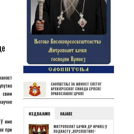
це
чаност
САОПШТЕЊЕ ЗА ЈАВНОСТ СВЕТОГ
упутио
АРХИЈЕРЕЈСКОГ СИНОДА СРПСКЕ
о свим
ПРАВОСЛАВНЕ ЦРКВЕ
научне
ИЗДВАЈАМО
НАЈАВЕ
 У име
МИТРОПОЛИТ БАЧКИ ДР ИРИНЕЈ У
ох при
ПОДКАСТУ „ПЕРСПЕКТИВЕˮ