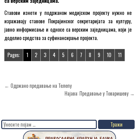
са верским заједницама.
Ставови изнети у подржаном медијском пројекту нужно не
изражавају ставове Покрајинског секретаријата за културу,
јавно информисање и односе са верским заједницама, који је
доделио средства за суфинансирање пројекта.
Pages:
1
2
3
4
5
6
7
8
9
10
11
Кретање
← Одржано предавање на Телепу
чланка
Најава: Предавање у Товаришеву →
Search
for: