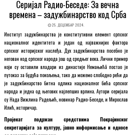
Серијал Радио-Беседе: За вечна
времена – задужбинарство код Срба
25. ДЕЦЕМБАР 2024.
Институт задужбинарства је конститутивни елемент српског
националног идентитета и један од најважнијих фактора
српског историјског наслеђа. Дух задужбинарства посебно је
негован код српског народа још од средњег века. Лични пример
који су оставили владари из династије Немањићâ постао је
путоказ за будућа покољења, тако да можемо слободно рећи да
је задужбинарство битна одлика националног бића српског
народа и једна од његових најлепших врлина. Аутори серијала
су Нада Вижлина Радељић, новинар Радио-Беседе, и Мирослав
Илић, историчар.
Пројекат подржан средствима Покрајинског
секретаријата за културу, јавно информисање и односе