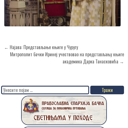
Кретање
← Најава: Представљање књиге у Чуругу
чланка
Митрополит бачки Иринеј учествовао на представљању књиге
академика Дарка Танасковића →
Search
for: