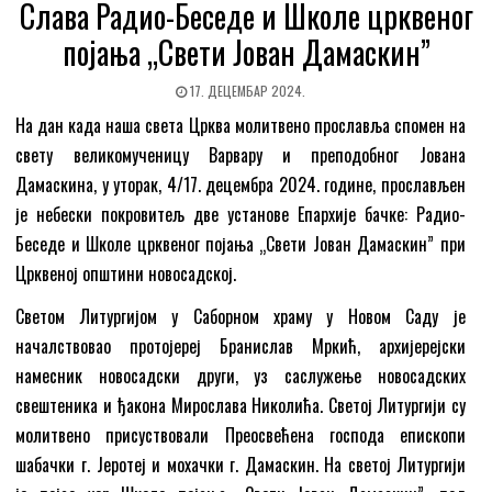
Слава Радио-Беседе и Школе црквеног
појања „Свети Јован Дамаскин”
17. ДЕЦЕМБАР 2024.
На дан када наша света Црква молитвено прославља спомен на
свету великомученицу Варвару и преподобног Јована
Дамаскина, у уторак, 4/17. децембра 2024. године, прослављен
је небески покровитељ две установе Епархије бачке: Радио-
Беседе и Школе црквеног појања „Свети Јован Дамаскин” при
Црквеној општини новосадској.
Светом Литургијом у Саборном храму у Новом Саду је
началствовао протојереј Бранислав Мркић, архијерејски
намесник новосадски други, уз саслужење новосадских
свештеника и ђакона Мирослава Николића. Светој Литургији су
молитвено присуствовали Преосвећена господа епископи
шабачки г. Јеротеј и мохачки г. Дамаскин. На светој Литургији