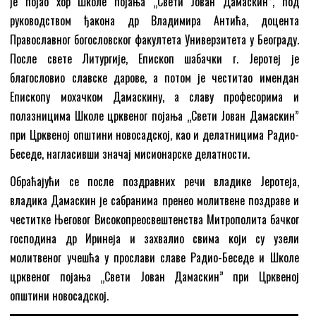
је појао хор Школе појања „Свети Јован Дамаскин”, под
руководством ђакона др Владимира Антића, доцента
Православног богословског факултета Универзитета у Београду.
После свете Литургије, Епископ шабачки г. Јеротеј је
благословио славске дарове, а потом је честитао имендан
Епископу мохачком Дамаскину, а славу професорима и
полазницима Школе црквеног појања „Свети Јован Дамаскин”
при Црквеној општини новосадској, као и делатницима Радио-
Беседе, нагласивши значај мисионарске делатности.
Обраћајући се после поздравних речи владике Јеротеја,
владика Дамаскин је сабранима пренео молитвене поздраве и
честитке Његовог Високопреосвештенства Митрополита бачког
господина др Иринеја и захвалио свима који су узели
молитвеног учешћа у прослави славе Радио-Беседе и Школе
црквеног појања „Свети Јован Дамаскин” при Црквеној
општини новосадској.