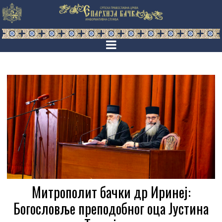
Митрополит бачки др Иринеј:
Богословље преподобног оца Јустина