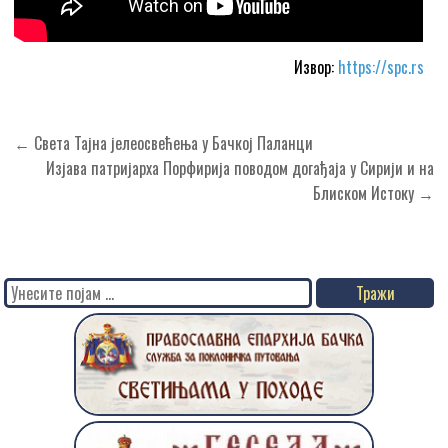
Извор:
https://spc.rs
Кретање
← Света Тајна јелеосвећења у Бачкој Паланци
чланка
Изјава патријарха Порфирија поводом догађаја у Сирији и на
Блиском Истоку →
Search
for: