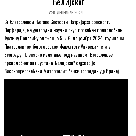
Ћелијског
8. ДЕЦЕМБАР 2024.
Са благословом Његове Светости Патријарха српског г.
Порфирија, међународни научни скуп посвећен преподобном
Јустину Поповићу одржан је 5. и 6. децембра 2024. године на
Православном богословском факултету Универзитета у
Београду. Пленарно излагање под називом ,,Богословље
преподобног оца Јустина Ћелијскогˮ одржао је
Високопреосвећени Митрополит бачки господин др Иринеј.