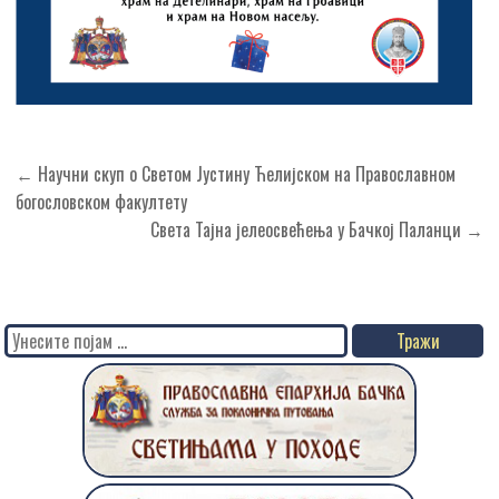
Кретање
← Научни скуп о Светом Јустину Ћелијском на Православном
чланка
богословском факултету
Света Тајна јелеосвећења у Бачкој Паланци →
Search
for: