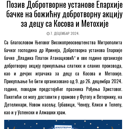
Позив Добротворне установе Епархије
бачке на божићну добротворну акцију
за децу са Косова и Метохије
7. ДЕЦЕМБАР 2024.
Са благословом Његовог Високопреосвештенства Митрополита
бачког господина др Иринеја, Добротворна установа Епархије
бачке „Владика Платон Атанацковићˮ и ове године организује
добротворну акцију прикупљања слатких и сланих производа,
као и дечјих играчака за децу са Косова и Метохије.
Прикупљање ће бити организовано од 9. до 26. децембра 2024.
године, поводом предстојећег празника Рођења Христовог.
Пакетићи се могу доставити у храмове у Футогу и Ветернику, на
Детелинари, Новом насељу, Грбавици, Ченеју, Клиси и Телепу,
као и у Успенски и Алмашки храм.