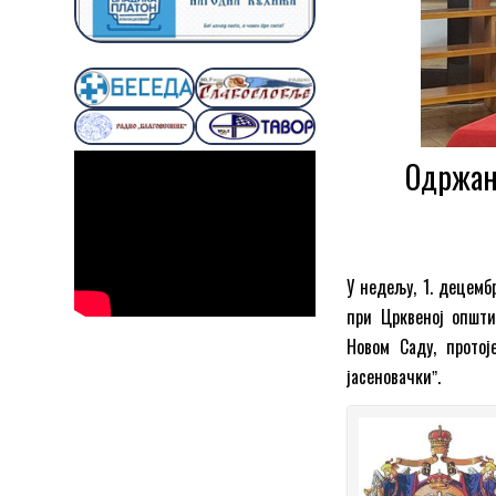
Одржан
У недељу, 1. децемб
при Црквеној општи
Новом Саду, прото
јасеновачкиˮ.