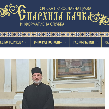
РЕД БОГОСЛУЖЕЊА
ВИНОГРАД ГОСПОДЊИ
РАДИО-СТАНИЦЕ
СА