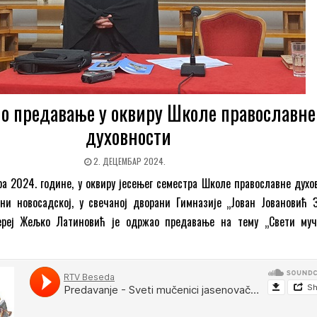
о предавање у оквиру Школе православне
духовности
2. ДЕЦЕМБАР 2024.
ра 2024. године, у оквиру јесењег семестра Школе православне духо
ни новосадској, у свечаној дворани Гимназије „Јован Јовановић З
јереј Жељко Латиновић је одржао предавање на тему „Свети му