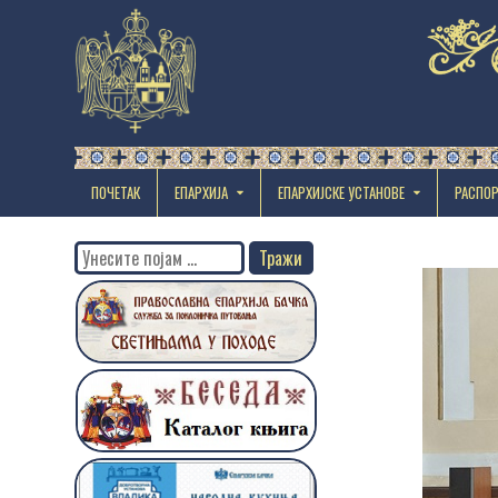
ПОЧЕТАК
ЕПАРХИЈА
EПАРХИЈСКЕ УСТАНОВЕ
РАСПО
Search
for: