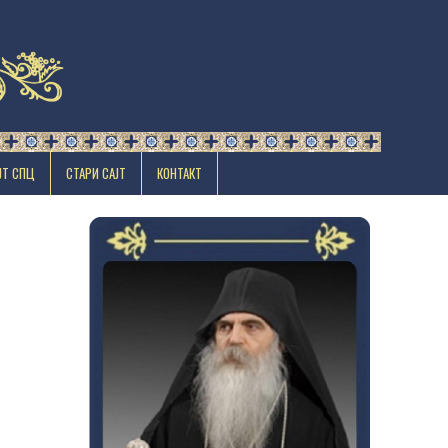
ЈТ СПЦ
СТАРИ САЈТ
КОНТАКТ