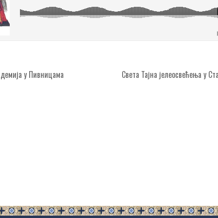
адемија у Пивницама
Света Тајна јелеосвећења у С