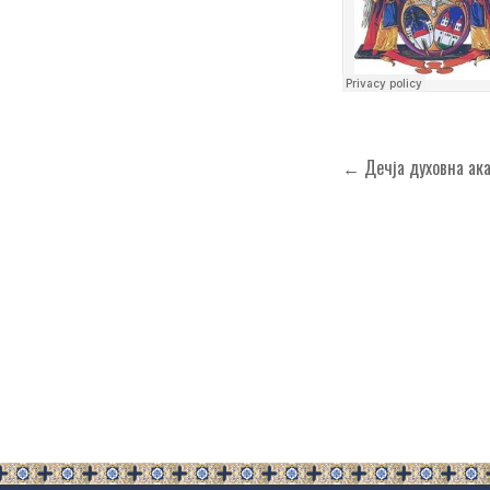
Кретање
← Дечја духовна ак
чланка