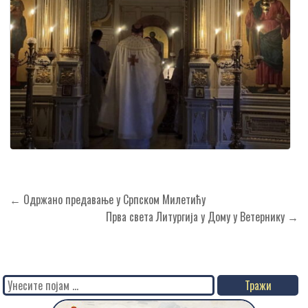
Кретање
← Одржано предавање у Српском Милетићу
чланка
Прва света Литургија у Дому у Ветернику →
Search
for: