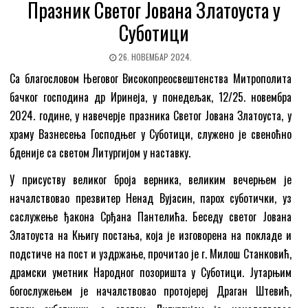
Празник Светог Јована Златоустa у
Суботици
26. НОВЕМБАР 2024.
Са благословом Његовог Високопреосвештенства Митрополита
бачког господина др Иринеја, у понедељак, 12/25. новембра
2024. године, у навечерје празника Светог Јована Златоустa, у
храму Вазнесења Господњег у Суботици, служено је свеноћно
бденије са светoм Литургијом у наставку.
У присуству великог броја верника, великим вечерњем је
началствовао презвитер Ненад Вујасин, парох суботички, уз
саслужење ђакона Срђана Пантелића. Беседу светог Јована
Златоуста на Књигу постања, која је изговорена на покладе и
подстиче на пост и уздржање, прочитао је г. Милош Станковић,
драмски уметник Народног позоришта у Суботици. Јутарњим
богослужењем је началствовао протојереј Драган Штевић,