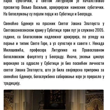
парох суботички, а светом Литургијом је началствовао
презвитер Вељко Васиљев, архијерејски намесник суботички.
На богослужењу су појали појци из Суботице и Београда.
Свеноћно бденије на празник Светог Јована Златоуста у
Световазнесенском храму у Суботици први пут је служено 2005.
године, са благословом надлежног архијереја, по угледу на
појање и типик Свете Горе, а уз сугестије и савете г. Ненада
Милошевића, професора Литургике на Православном
богословском факултету у Београду. Иначе, јесењи циклус
веронауке за одрасле у Суботици је био посвећен личности
светог Јована Златоуста, што је била својеврсна припрема за
свеноћно бденије, богослужбено саборовање које је прерасло у
традицију.