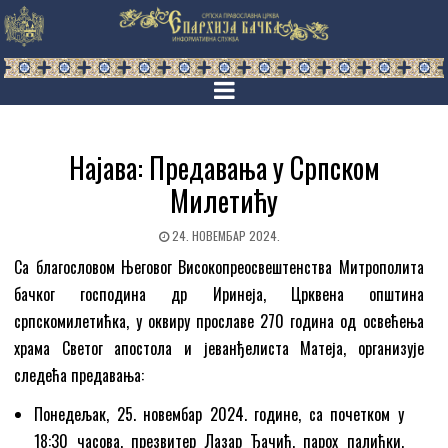
Најава: Предавања у Српском
Милетићу
24. НОВЕМБАР 2024.
Са благословом Његовог Високопреосвештенства Митрополита
бачког господина др Иринеја, Црквена општина
српскомилетићка, у оквиру прославе 270 година од освећења
храма Светог апостола и јеванђелиста Матеја, организује
следећа предавања:
Понедељак, 25. новембар 2024. године, са почетком у
18:30 часова, презвитер Лазар Ђачић, парох палићки,