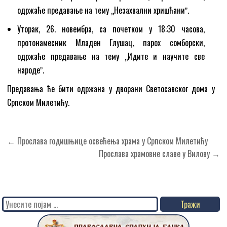
одржаће предавање на тему „Незахвални хришћаниˮ.
Уторак, 26. новембра, са почетком у 18:30 часова,
протонамесник Младен Глушац, парох сомборски,
одржаће предавање на тему „Идите и научите све
народеˮ.
Предавања ће бити одржана у дворани Светосавског дома у
Српском Милетићу.
Кретање
← Прослава годишњице освећења храма у Српском Милетићу
чланка
Прослава храмовне славе у Вилову →
Search
for: