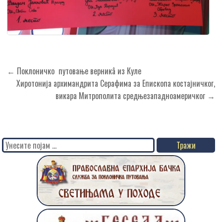
Кретање
← Поклоничко путовање верникâ из Куле
чланка
Хиротонија архимандрита Серафима за Епископа костајничког,
викара Митрополита средњезападноамеричког →
Search
for: