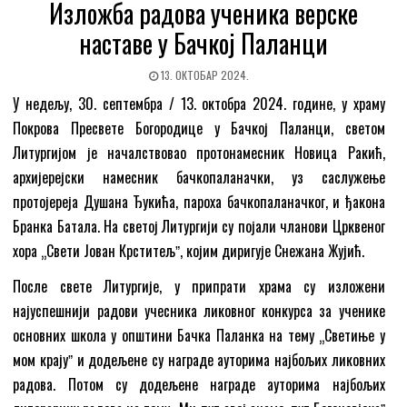
Изложба радова ученика верске
наставе у Бачкој Паланци
13. ОКТОБАР 2024.
У недељу, 30. септембра / 13. октобра 2024. године, у храму
Покрова Пресвете Богородице у Бачкој Паланци, светом
Литургијом је началствовао протонамесник Новица Ракић,
архијерејски намесник бачкопаланачки, уз саслужење
протојереја Душана Ђукића, пароха бачкопаланачког, и ђакона
Бранка Батала. На светој Литургији су појали чланови Црквеног
хора „Свети Јован Крститељˮ, којим диригује Снежана Жујић.
После свете Литургије, у припрати храма су изложени
најуспешнији радови учесника ликовног конкурса за ученике
основних школа у општини Бачка Паланка на тему „Светиње у
мом крајуˮ и додељене су награде ауторима најбољих ликовних
радова. Потом су додељене награде ауторима најбољих