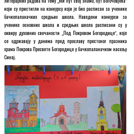
литерарних радова на тему „Ми пут свој знамо, пут Богочовјекаˮ
који су пристигли на конкурсу који је био расписан за ученике
бачкопаланачких средњих школа. Наведени конкурси за
ученике основних школа и средњих школа расписани су у
оквиру духовних свечаности „Под Покровом Богородицеˮ, које
се одржавају у данима пред прославу престоног празника
храма Покрова Пресвете Богородице у бачкопаланачком насељу
Синај.