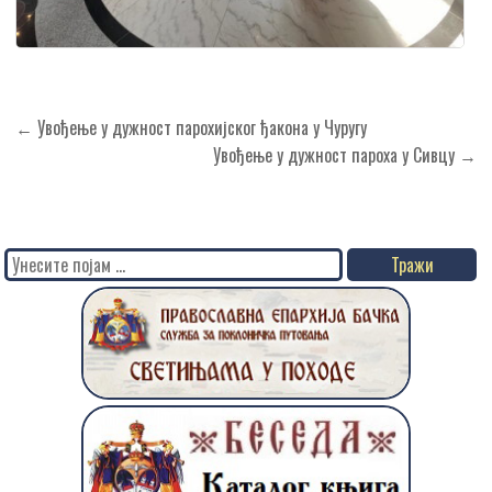
Кретање
← Увођење у дужност парохијског ђакона у Чуругу
чланка
Увођење у дужност пароха у Сивцу →
Search
for: