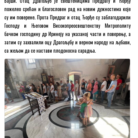
Бајши. Отац Драгољуб је свештеницима Предрагу и Ђорђу
пожелео срећан и благословен рад на новим дужностима које
су им поверене. Прота Предраг и отац Ђорђе су заблагодарили
Господу и Његовом Високопреосвештенству Митрополиту
бачком господину др Иринеју на указаној части и поверењу, а
затим су захвалили оцу Драгољубу и верном народу на љубави,
са жељом да се настави плодоносна сарадња.