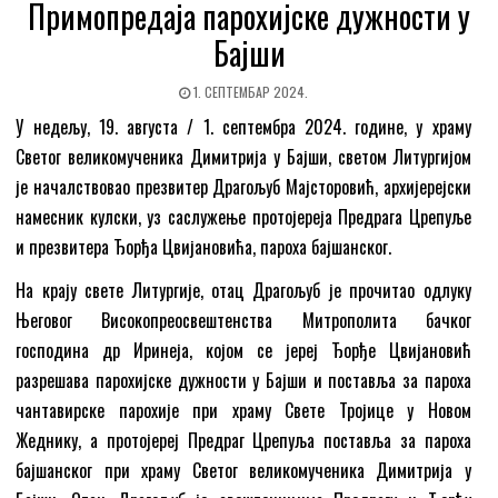
Примопредаја парохијске дужности у
Бајши
1. СЕПТЕМБАР 2024.
У недељу, 19. августа / 1. септембра 2024. године, у храму
Светог великомученика Димитрија у Бајши, светом Литургијом
је началствовао презвитер Драгољуб Мајсторовић, архијерејски
намесник кулски, уз саслужење протојереја Предрага Црепуље
и презвитера Ђорђа Цвијановића, пароха бајшанског.
На крају свете Литургије, отац Драгољуб је прочитао одлуку
Његовог Високопреосвештенства Митрополита бачког
господина др Иринеја, којом се јереј Ђорђе Цвијановић
разрешава парохијске дужности у Бајши и поставља за пароха
чантавирске парохије при храму Свете Тројице у Новом
Жеднику, а протојереј Предраг Црепуља поставља за пароха
бајшанског при храму Светог великомученика Димитрија у