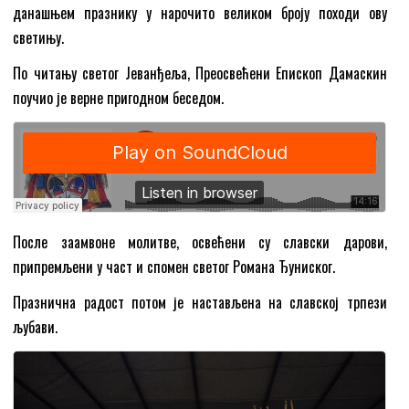
данашњем празнику у нарочито великом броју походи ову
светињу.
По читању светог Јеванђеља, Преосвећени Епископ Дамаскин
поучио је верне пригодном беседом.
После заамвоне молитве, освећени су славски дарови,
припремљени у част и спомен светог Романа Ђуниског.
Празнична радост потом је настављена на славској трпези
љубави.