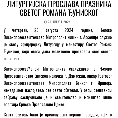
ЛИТУРГИЈСКА ПРОСЛАВА ПРАЗНИКА
СВЕТОГ РОМАНА ЂУНИСКОГ
29. АВГУСТ 2024.
У четвртак, 29. августа 2024. године, Његово
Високопреосвештенство Митрополит нишки г. Арсеније служио
је свету архијерејску Литургију у манастиру Светог Романа
Ђуниског, који овога дана молитвено прославља свог светог
оснивача.
Високопреосвећеном Митрополиту саслуживао је Његово
Преосвештенство Епископ мохачки г. Дамаскин, викар Његовог
Високопреосвештенства Митрополита бачког г. Иринеја,
некадашњи настојатељ ове свете обитељи. У овом свештеном
сабрању саслуживало је и свештенство и монаштво више
епархија Српске Православне Цркве.
Света обитељ била је преиспуњена верним народом, који о