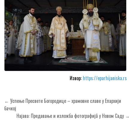
Извор:
https://eparhijaniska.rs
Кретање
← Успење Пресвете Богородице – храмовне славе у Епархији
чланка
бачкој
Најава: Предавање и изложба фотографијâ у Новом Саду →