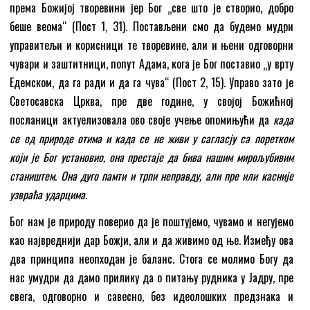
према Божијој творевини јер Бог „све што је створио, добро
беше веома“ (Пост 1, 31). Постављени смо да будемо мудри
управитељи и корисници те творевине, али и њени одговорни
чувари и заштитници, попут Адама, кога је Бог поставио „у врту
Едемском, да га ради и да га чува“ (Пост 2, 15). Управо зато је
Светосавска Црква, пре две године, у својој Божићној
посланици актуелизовала ово своје учење опомињући да
када
се од природе отима и када се не живи у сагласју са поретком
који је Бог установио, она престаје да бива нашим мирољубивим
стаништем. Она дуго памти и трпи неправду, али пре или касније
узвраћа ударцима.
Бог нам је природу поверио да је поштујемо, чувамо и негујемо
као највреднији дар Божји, али и да живимо од ње. Између ова
два принципа неопходан је баланс. Стога се молимо Богу да
нас умудри да дамо прилику да о питању рудника у Јадру, пре
свега, одговорно и савесно, без идеолошких предзнака и