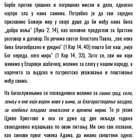
борбе против грешних и погрешних мисли и дела, односно
најпре зла у нама самима. Потребно је да сви заједно
призовемо Божији мир у своје душе да би међу нама била
„добра воља“ (Лука 2, 14), као основни предуслов за братски
разговор и договор. По речима светог Апостола Павла, „све нека
бива благообразно и уредно“ (1 Кор 14, 40) пошто Бог наш „није
Бог нереда, него мира“ (1 Кор 14, 33). Зато се, сви ми који
живимо у Епархији шабачкој, молимо за слогу у нашем народу, а
нарочито за људско и патриотско уважавање и поштовање
међу свима.‍
На богослужењима се посведневно молимо за
сваки град, село,
земљу и оне који вером живе у њима, за благорастворење ваздуха,
за изобиље плодова земаљских и времена мирна.
То је језик
Цркве Христове и она се дуже од две хиљаде година
свакодневно изјашњава по овом питању. Ми смо сви позвани,
као синови првог човека Адама, да имамо свештени однос