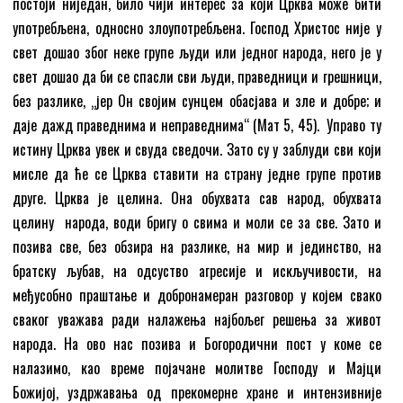
постоји ниједан, било чији интерес за који Црква може бити
употребљена, односно злоупотребљена. Господ Христос није у
свет дошао због неке групе људи или једног народа, него је у
свет дошао да би се спасли сви људи, праведници и грешници,
без разлике, „јер Он својим сунцем обасјава и зле и добре; и
даје дажд праведнима и неправеднима“ (Мат 5, 45). Управо ту
истину Црква увек и свуда сведочи. Зато су у заблуди сви који
мисле да ће се Црква ставити на страну једне групе против
друге. Црква је целина. Она обухвата сав народ, обухвата
целину народа, води бригу о свима и моли се за све. Зато и
позива све, без обзира на разлике, на мир и јединство, на
братску љубав, на одсуство агресије и искључивости, на
међусобно праштање и добронамеран разговор у којем свако
сваког уважава ради налажења најбољег решења за живот
народа. На ово нас позива и Богородични пост у коме се
налазимо, као време појачане молитве Господу и Мајци
Божијој, уздржавања од прекомерне хране и интензивније