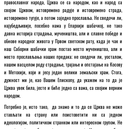
православног народа, Црква се са народом, као и народ са
својом Црквом, истовремено радује и истовремено страда,
истовремено тугује, а потом заједно прославља. Не сведочи ли,
најубедљивије, посебно нама у Епархији шабачкој, не тако
давна историја страдања, мучеништва, али и славне победе и
обнове народног живота у Првом светском рату, када је чак и
наш Саборни шабачки храм постао место мучеништва, али и
место прослављања наших предака; не сведочи ли, уосталом,
нашем васцелом роду страдање, трајање и опстајање на Косову
и Метохији, који и јесу један велики земаљски храм. Стога,
дужност ми је, као Вашем Епископу, да укажем на то да је
Црква увек била, јесте и биће једно са вама, са својим верним
народом.‍
Потребно је, исто тако, да знамо и то да се Црква не може
стављати на страну или поистоветити ни са једном
идеологијом, политичком странком или интересном групом. Не