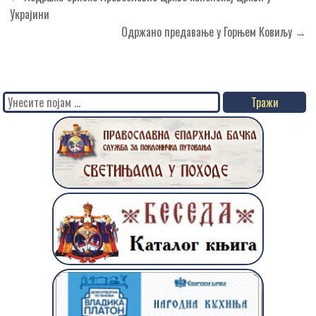
чланка
Украјини
Одржано предавање у Горњем Ковиљу →
Search
for: