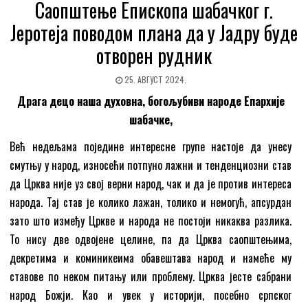
Саопштење Епископа шабачког г.
Јеротеја поводом плана да у Јадру буде
отворен рудник
25. АВГУСТ 2024.
Драга децо наша духовна, богољубиви народе Епархије
шабачке,‍
Већ недељама поједине интересне групе настоје да унесу
смутњу у народ, износећи потпуно лажни и тенденциозни став
да Црква није уз свој верни народ, чак и да је против интереса
народа. Тај став је колико лажан, толико и немогућ, апсурдан
зато што између Цркве и народа не постоји никаква разлика.
То нису две одвојене целине, па да Црква саопштењима,
декретима и коминикеима обавештава народ и намеће му
ставове по неком питању или проблему. Црква јесте сабрани
народ Божји. Као и увек у историји, посебно српског