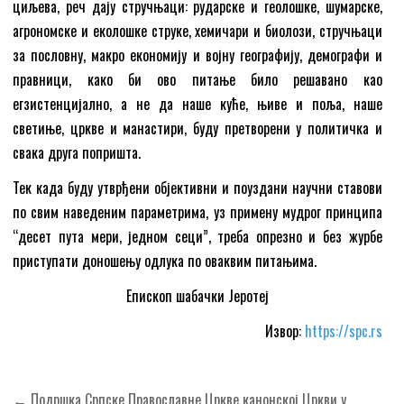
циљева, реч дају стручњаци: рударске и геолошке, шумарске,
агрономске и еколошке струке, хемичари и биолози, стручњаци
за пословну, макро економију и војну географију, демографи и
правници, како би ово питање било решавано као
егзистенцијално, а не да наше куће, њиве и поља, наше
светиње, цркве и манастири, буду претворени у политичка и
свака друга попришта.‍
Тек када буду утврђени објективни и поуздани научни ставови
по свим наведеним парамeтрима, уз примену мудрог принципа
“десет пута мери, једном сеци”, треба опрезно и без журбе
приступати доношењу одлука по оваквим питањима.‍
Епископ шабачки Јеротеј
Извор:
https://spc.rs
Кретање
← Подршка Српске Православне Цркве канонској Цркви у