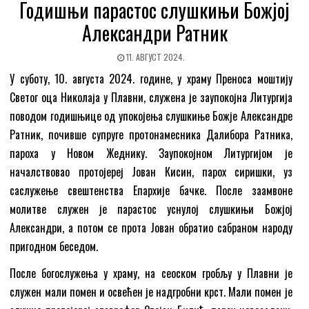
Годишњи парастос слушкињи Божјој
Александри Ратник
11. АВГУСТ 2024.
У суботу, 10. августа 2024. године, у храму Преноса моштију
Светог оца Николаја у Плавни, служена је заупокојна Литургија
поводом годишњице од упокојења слушкиње Божје Александре
Ратник, почивше супруге протонамесника Далибора Ратника,
пароха у Новом Жеднику. Заупокојном Литургијом је
началствовао протојереј Јован Кисин, парох сиришки, уз
саслужење свештенства Епархије бачке. После заамвоне
молитве служен је парастос уснулој слушкињи Божјој
Александри, а потом се прота Јован обратио сабраном народу
пригодном беседом.
После богослужења у храму, на сеоском гробљу у Плавни је
служен мали помен и освећен је надгробни крст. Мали помен је