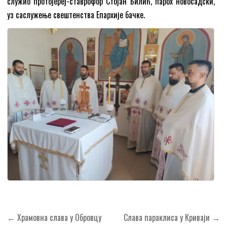
служио протојереј-ставрофор Стојан Билић, парох новосадски,
уз саслужење свештенства Епархије бачке.
Кретање
← Храмовна слава у Обровцу
Слава параклиса у Криваји →