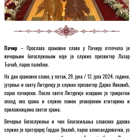
Пачир
– Прослава храмовне славе у Пачиру отпочела је
вечерњим богослужењем које је служио презвитер Лазар
Ђачић, парох палићки.
На дан храмовне славе, у петак, 29. јуна / 12. јула 2024. године,
јутрење и свету Литургију је служио презвитер Дарко Ивковић,
парох пачирски. После свете Литургије извршен је трократни
опход око храма и служен помен упокојеним ктиторима и
приложницима светог храма.
Вечерње богослужење и чин благосиљања славских дарова
служио је протојереј Гордан Увалић, парох александровачки, уз