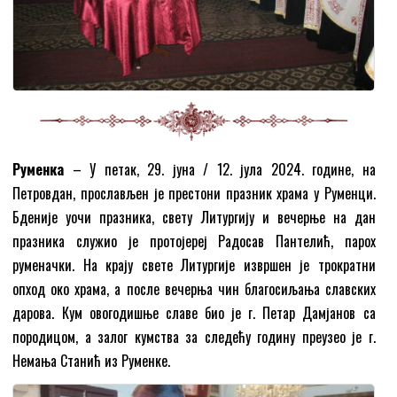
Руменка
– У петак, 29. јуна / 12. јула 2024. године, на
Петровдан, прослављен је престони празник храма у Руменци.
Бденије уочи празника, свету Литургију и вечерње на дан
празника служио је протојереј Радосав Пантелић, парох
руменачки. На крају свете Литургије извршен је трократни
опход око храма, а после вечерња чин благосиљања славских
дарова. Кум овогодишње славе био је г. Петар Дамјанов са
породицом, а залог кумства за следећу годину преузео је г.
Немања Станић из Руменке.