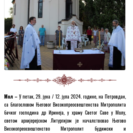
Мол –
У петак, 29. јуна / 12. јула 2024. године, на Петровдан,
са благословом Његовог Високопреосвештенства Митрополита
бачког господина др Иринеја, у храму Светог Саве у Молу,
светом архијерејском Литургијом је началствовао Његово
Високопреосвештенство Митрополит будимски и