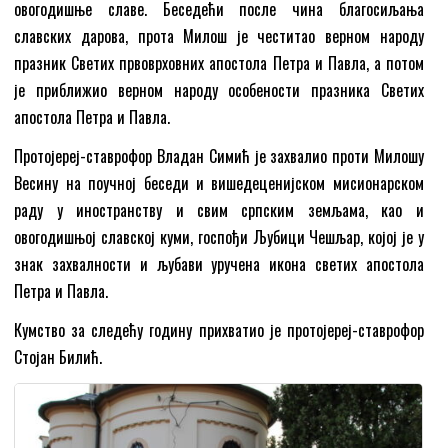
овогодишње славе. Беседећи после чина благосиљања
славских дарова, прота Милош је честитао верном народу
празник Светих првоврховних апостола Петра и Павла, а потом
је приближио верном народу особености празника Светих
апостола Петра и Павла.
Протојереј-ставрофор Владан Симић је захвалио проти Милошу
Весину на поучној беседи и вишедеценијском мисионарском
раду у иностранству и свим српским земљама, као и
овогодишњој славској куми, госпођи Љубици Чешљар, којој је у
знак захвалности и љубави уручена икона светих апостола
Петра и Павла.
Кумство за следећу годину прихватио је протојереј-ставрофор
Стојан Билић.