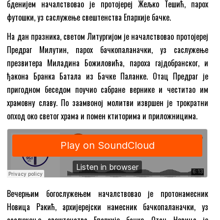
бденијем началствовао је протојереј Жељко Тешић, парох
футошки, уз саслужење свештенства Епархије бачке.
На дан празника, светом Литургијом је началствовао протојереј
Предраг Милутин, парох бачкопаланачки, уз саслужење
презвитера Миладина Божиловића, пароха гајдобранског, и
ђакона Бранка Батала из Бачке Паланке. Отац Предраг је
пригодном беседом поучио сабране вернике и честитао им
храмовну славу. По заамвоној молитви извршен је трократни
опход око светог храма и помен ктиторима и приложницима.
Вечерњим богослужењем началствовао је протонамесник
Новица Ракић, архијерејски намесник бачкопаланачки, уз
саслужење свештенства Епархије бачке. Отац Новица је