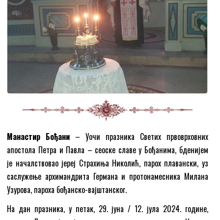
Манастир Бођани
– Уочи празника Светих првоврховних
апостола Петра и Павла – сеоске славе у Бођанима, бденијем
је началствовао јереј Страхиња Николић, парох плавански, уз
саслужење архимандрита Германа и протонамесника Милана
Узурова, пароха бођанско-вајштанског.
На дан празника, у петак, 29. јуна / 12. јула 2024. године,