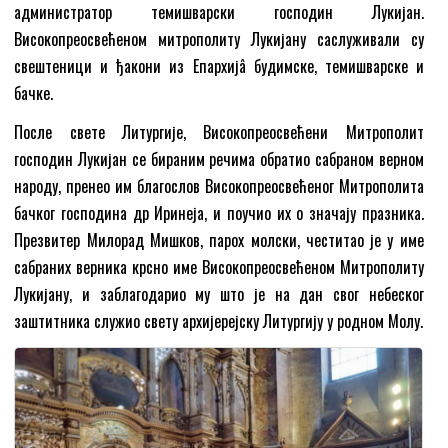
администратор темишварски господин Лукијан.
Високопреосвећеном митрополиту Лукијану саслуживали су
свештеници и ђакони из Епархијâ будимске, темишварске и
бачке.
После свете Литургије, Високопреосвећени Митрополит
господин Лукијан се бираним речима обратио сабраном верном
народу, пренео им благослов Високопреосвећеног Митрополита
бачког господина др Иринеја, и поучио их о значају празника.
Презвитер Милорад Мишков, парох молски, честитао је у име
сабраних верника крсно име Високопреосвећеном Митрополиту
Лукијану, и заблагодарио му што је на дан свог небеског
заштитника служио свету архијерејску Литургију у родном Молу.