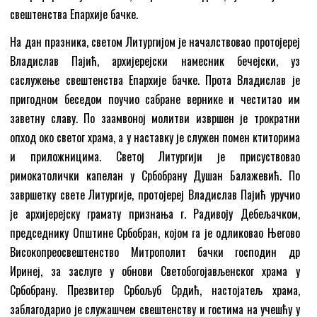
свештенства Епархије бачке.
На дан празника, светом Литургијом је началствовао протојереј
Владислав Пајић, архијерејски намесник бечејски, уз
саслужење свештенства Епархије бачке. Прота Владислав је
пригодном беседом поучио сабране вернике и честитао им
заветну славу. По заамвоној молитви извршен је трократни
опход око светог храма, а у наставку је служен помен ктиторима
и приложницима. Светој Литургији је присуствовао
римокатолички капелан у Србобрану Душан Балажевић. По
завршетку свете Литургије, протојереј Владислав Пајић уручио
је архијерејску грамату признања г. Радивоју Дебељачком,
председнику Општине Србобран, којом га је одликовао Његово
Високопреосвештенство Митрополит бачки господин др
Иринеј, за заслуге у обнови Светобогојављенског храма у
Србобрану. Презвитер Србољуб Срдић, настојатељ храма,
заблагодарио је служашчем свештенству и гостима на учешћу у