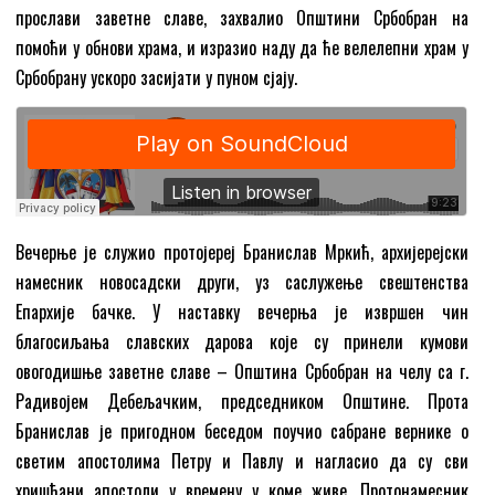
прослави заветне славе, захвалио Општини Србобран на
помоћи у обнови храма, и изразио наду да ће велелепни храм у
Србобрану ускоро засијати у пуном сјају.
Вечерње је служио протојереј Бранислав Мркић, архијерејски
намесник новосадски други, уз саслужење свештенства
Епархије бачке. У наставку вечерња је извршен чин
благосиљања славских дарова које су принели кумови
овогодишње заветне славе – Општина Србобран на челу са г.
Радивојем Дебељачким, председником Општине. Прота
Бранислав је пригодном беседом поучио сабране вернике о
светим апостолима Петру и Павлу и нагласио да су сви
хришћани апостоли у времену у коме живе. Протонамесник