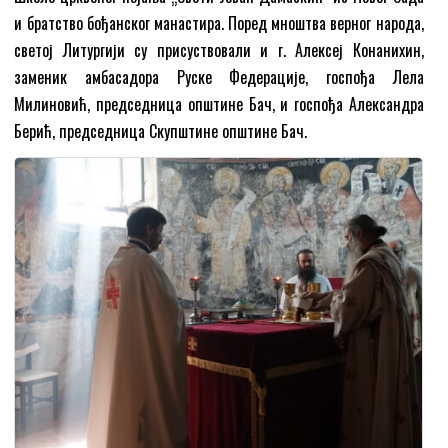
и братство бођанског манастира. Поред мноштва верног народа,
светој Литургији су присуствовали и г. Алексеј Конанихин,
заменик амбасадора Руске Федерације, госпођа Лела
Милиновић, председница општине Бач, и госпођа Александра
Берић, председница Скупштине општине Бач.