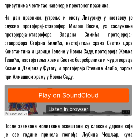
присутнима честитао навечерје престоног празника.
На дан празника, јутрење и свету Литургију у наставку је
служио протојереј-ставрофор Милош Весин, уз саслужење
протојереја-ставрофора Владана Симића, протојереја-
ставрофора Стојана Билића, настојатеља храма Светих цара
Константина и царице Јелене у Новом Саду, протојереја Жељка
Тешића, настојатеља храма Светих бесребреника и чудотвораца
Козме и Дамјана у Футогу, и протојереја Стевице Илића, пароха
при Алмашком храму у Новом Саду.
После заамвоне молитвене освештани су славски дарови које
је ове године принела госпођа Љубица Чешљар, кума