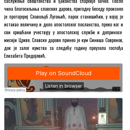
саслужење свештенства и ђаконства Епархије бачке. После
чина благосиљања славских дарова, пригодну беседу произнео
је протојереј Славољуб Лугоњић, парох станишићки, у којој је
истакао величину и дело апостолског посланства, преко ког и
сви хришћани учествују у апостолској служби и доприносе
мисији Цркве. Славске дарове принео је кум Синиша Совренов,
док је залог кумства за следећу годину преузела госпођа
Елизабета Предојевић.