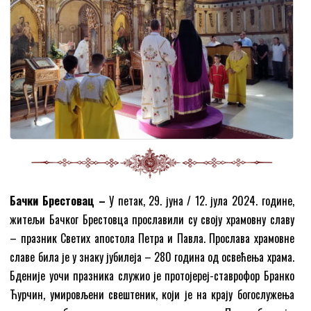
Бачки Брестовац –
У петак, 29. јуна / 12. јула 2024. године,
житељи Бачког Брестовца прославили су своју храмовну славу
– празник Светих апостола Петра и Павла. Прослава храмовне
славе била је у знаку јубилеја – 280 година од освећења храма.
Бденије уочи празника служио је протојереј-ставрофор Бранко
Ћурчин, умировљени свештеник, који је на крају богослужења