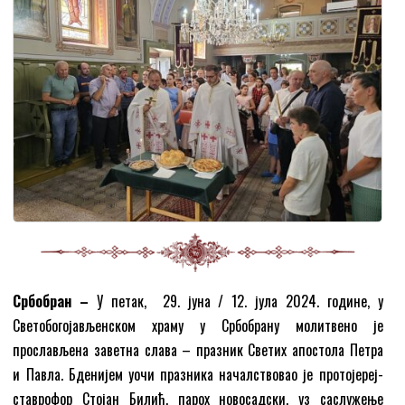
Србобран
–
У петак, 29. јуна / 12. јула 2024. године, у
Светобогојављенском храму у Србобрану молитвено је
прослављена заветна слава – празник Светих апостола Петра
и Павла. Бденијем уочи празника началствовао је протојереј-
ставрофор Стојан Билић, парох новосадски, уз саслужење