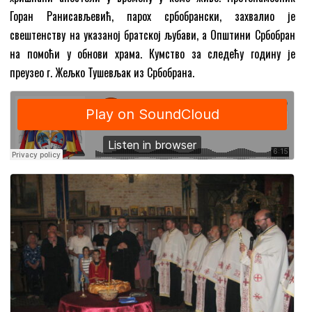
Горан Ранисављевић, парох србобрански, захвалио је
свештенству на указаној братској љубави, а Општини Србобран
на помоћи у обнови храма. Кумство за следећу годину је
преузео г. Жељко Тушевљак из Србобрана.