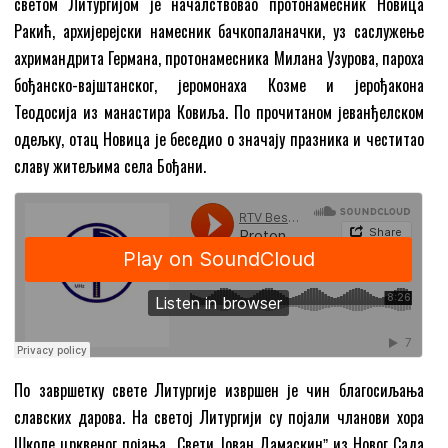
светом Литургијом је началствовао протонамесник Новица
Ракић, архијерејски намесник бачкопаланачки, уз саслужење
ахримандрита Германа, протонамесника Милана Узурова, пароха
бођанско-вајштанског, јеромонаха Козме и јерођакона
Теодосија из манастира Ковиља. По прочитаном јеванђелском
одељку, отац Новица је беседио о значају празника и честитао
славу житељима села Бођани.
По завршетку свете Литургије извршен је чин благосиљања
славских дарова. На светој Литургији су појали чланови хора
Школе црквеног појања „Свети Јован Дамаскинˮ из Новог Сада