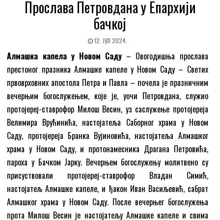
Прослава Петровдана у Епархији
бачкој
12. ЈУЛ 2024.
Алмашка капела у Новом Саду
– Овогодишња прослава
престоног празника Алмашке капеле у Новом Саду – Светих
првоврховних апостола Петра и Павла – почела је празничним
вечерњим богослужењем, које је, уочи Петровдана, служио
протојереј-ставрофор Милош Весин, уз саслужење протојереја
Велимира Врућинића, настојатеља Саборног храма у Новом
Саду, протојереја Бранка Вујиновића, настојатеља Алмашког
храма у Новом Саду, и протонамесника Драгана Петровића,
пароха у Бачком Јарку. Вечерњем богослужењу молитвено су
присуствовали протојереј-ставрофор Владан Симић,
настојатељ Алмашке капеле, и ђакон Иван Васиљевић, сабрат
Алмашког храма у Новом Саду. После вечерњег богослужења
прота Милош Весин је настојатељу Алмашке капеле и свима