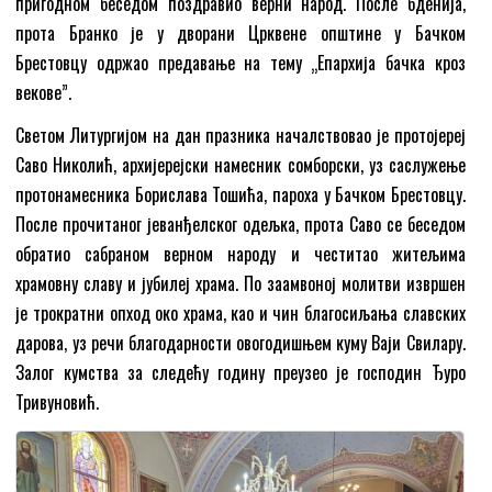
пригодном беседом поздравио верни народ. После бденија,
прота Бранко је у дворани Црквене општине у Бачком
Брестовцу одржао предавање на тему „Епархија бачка кроз
векове”.
Светом Литургијом на дан празника началствовао је протојереј
Саво Николић, архијерејски намесник сомборски, уз саслужење
протонамесника Борислава Тошића, пароха у Бачком Брестовцу.
После прочитаног јеванђелског одељка, прота Саво се беседом
обратио сабраном верном народу и честитао житељима
храмовну славу и јубилеј храма. По заамвоној молитви извршен
је трократни опход око храма, као и чин благосиљања славских
дарова, уз речи благодарности овогодишњем куму Ваји Свилару.
Залог кумства за следећу годину преузео је господин Ђуро
Тривуновић.