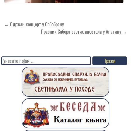
Кретање
← Одржан концерт у Србобрану
чланка
Празник Сабора светих апостола у Апатину →
Search
for: