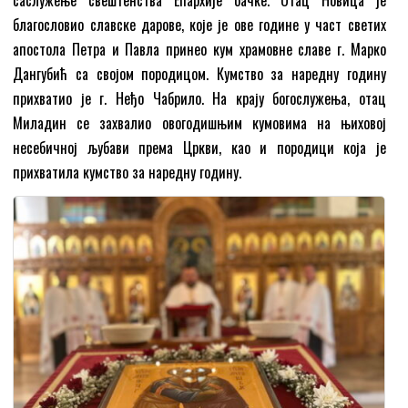
благословио славске дарове, које је ове године у част светих
апостола Петра и Павла принео кум храмовне славе г. Марко
Дангубић са својом породицом. Кумство за наредну годину
прихватио је г. Неђо Чабрило. На крају богослужења, отац
Миладин се захвалио овогодишњим кумовима на њиховој
несебичној љубави према Цркви, као и породици која је
прихватила кумство за наредну годину.