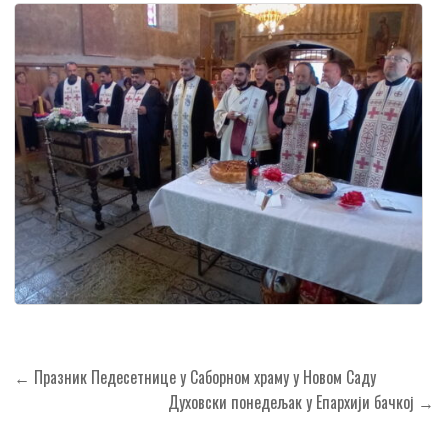
Кретање
← Празник Педесетнице у Саборном храму у Новом Саду
чланка
Духовски понедељак у Епархији бачкој →