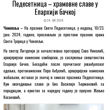
Педесетница – храмовне славе у
Епархији бачкој
24. ЈУН 2024.
Чонопља –
На празник Свете Педесетнице, у недељу, 10/23.
јуна 2024. године, прослављен је престони празник храма
Свете Тројице у Чонопљи.
На светој Литургији је началствовао протојереј Саво Николић,
архијерејски намесник сомборски, уз саслужење свештенства
Епархије бачке. Беседећи после прочитаног јеванђелског
одељка, протонамесник Перо Анђелић, архијерејски намесник
жабаљски, истакао је значај и смисао празника Педесетнице.
Кум овогодишње славе је био Василије Ђермановић са
породицом, а кумство за наредну годину је преузео Жељко
Косановић.