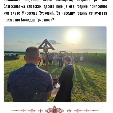
благосиљања славских дарова које је ове године припремио
кум славе Мирослав Зурковић. За наредну годину се кумства
прихватио Божидар Тривуновић.