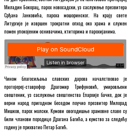
Миладин Бокорац, парох новосадски, уз саслужење презвитера
Срђана Јанковића, пароха мошоринског. На крају свете
Литургије је извршен трократни опход око храма и служен
помен упокојеним оснивачима, ктиторима и парохијанима.
Чином благосиљања славских дарова началствовао је
протојереј-ставрофор Драгомир Трифуновић, умировљени
свештеник, уз саслужење свештенства Епархије бачке, док је
верни народ пригодном беседом поучио презвитер Милорад
Мишков, парох молски. Кумови овогодишње храмовне славе су
били чланови породице Драгана Багића, а кумство за следећу
годину је прихватио Петар Багић.