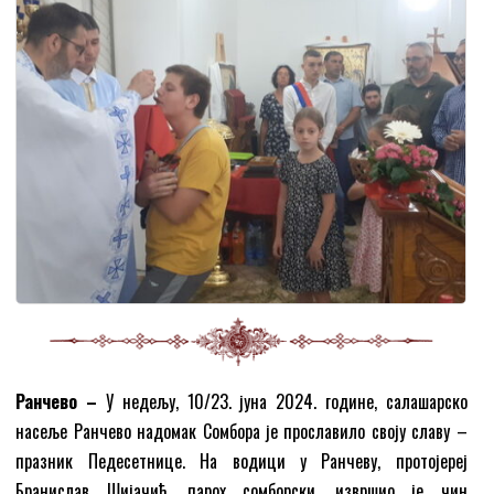
Ранчево –
У недељу, 10/23. јуна 2024. године, салашарско
насеље Ранчево надомак Сомбора је прославило своју славу –
празник Педесетнице. На водици у Ранчеву, протојереј
Бранислав Шијачић, парох сомборски, извршио је чин