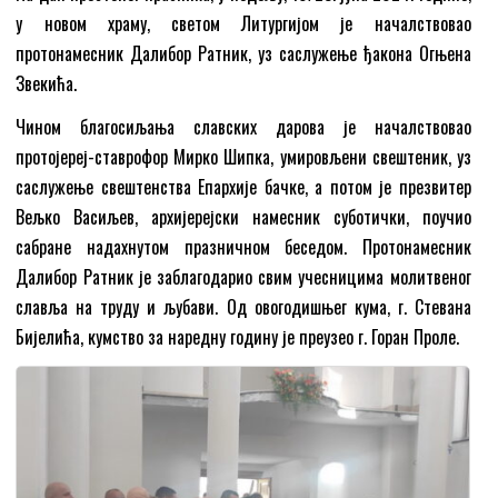
у новом храму, светом Литургијом је началствовао
прoтонамесник Далибор Ратник, уз саслужење ђакона Огњена
Звекића.
Чином благосиљања славских дарова је началствовао
протојереј-ставрофор Мирко Шипка, умировљени свештеник, уз
саслужење свештенства Епархије бачке, а потом је презвитер
Вељко Васиљев, архијерејски намесник суботички, поучио
сабране надахнутом празничном беседом. Протонамесник
Далибор Ратник је заблагодарио свим учесницима молитвеног
славља на труду и љубави. Од овогодишњег кума, г. Стевана
Бијелића, кумство за наредну годину је преузео г. Горан Проле.