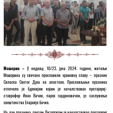
Мошорин –
У недељу, 10/23. јуна 2024. године, житељи
Мошорина су свечано прославили храмовну славу – празник
Силаска Светог Духа на апостоле. Прослављање празника
отпочело је бденијем којим је началствовао протојереј-
ставрофор Иван Вачик, парох гардиновачки, уз саслужење
свештенства Епархије бачке.
На дан празника, светом Литургијом је началствовао протојереј