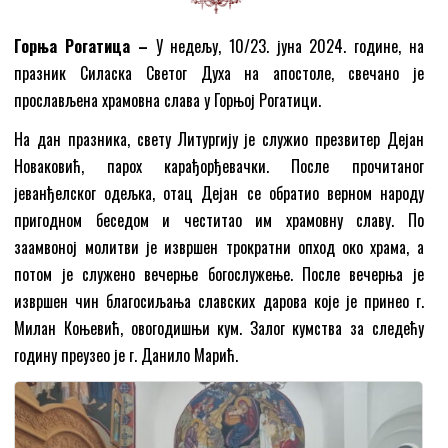
Горња Рогатица –
У недељу, 10/23. јуна 2024. године, на
празник Силаска Светог Духа на апостоле, свечано је
прослављена храмовна слава у Горњој Рогатици.
На дан празника, свету Литургију је служио презвитер Дејан
Новаковић, парох карађорђевачки. После прочитаног
јеванђелског одељка, отац Дејан се обратио верном народу
пригодном беседом и честитао им храмовну славу. По
заамвоној молитви је извршен трократни опход око храма, а
потом је служено вечерње богослужење. После вечерња је
извршен чин благосиљања славских дарова које је принео г.
Милан Коњевић, овогодишњи кум. Залог кумства за следећу
годину преузео је г. Данило Марић.