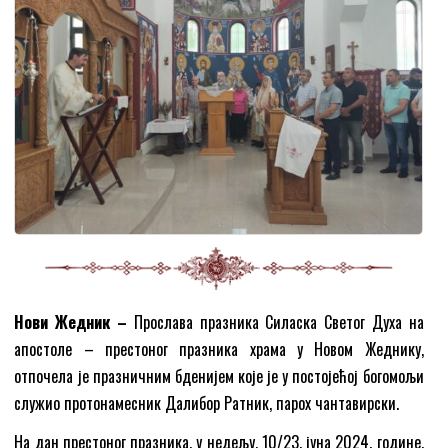
Нови Жедник –
Прослава празника Силаска Светог Духа на
апостоле – престоног празника храма у Новом Жеднику,
отпочела је празничним бденијем које је у постојећој богомољи
служио прoтонамесник Далибор Ратник, парох чантавирски.
На дан престоног празника, у недељу, 10/23. јуна 2024. године,