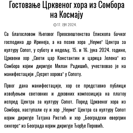
Гостовање Црквеног хора из Сомбора
на Космају
17. ЈУН 2024.
Са благословом Његовог Преосвештенства Епископа бачког
господина др Иринеја, а на позив хора „Неумеˮ Центра за
културу Сопот, у суботу и недељу, 15. и 16. јуна 2024. године,
Црквени хор „Свети цар Константин и царица Јеленаˮ из
Сомбора којим диригује Милан Радишић, учествовао је на
манифестацији „Сусрет хороваˮ у Сопоту.
Првог дана манифестације, хор се представио публици
извођењем световних и духовних композиција на платоу
испред Центра за културу Сопот. Поред Црквеног хора из
Сомбора, наступали су и хор „Неумеˮ Центра са културу Сопот
којим диригује Татјана Ристић и хор „Београдски евергрин
сингерсˮ из Београда којим диригује Ђорђе Перовић.