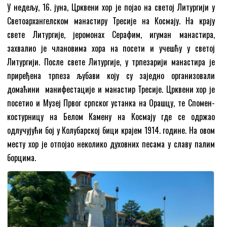
У недељу, 16. јуна, Црквени хор је појао на светој Литургији у
Светоархангелском манастиру Тресије на Космају. На крају
свете Литургије, јеромонах Серафим, игуман манастира,
захвалио је члановима хора на посети и учешћу у светој
Литургији. После свете Литургије, у трпезарији манастира је
приређена трпеза љубави коју су заједно организовали
домаћини манифестације и манастир Тресије. Црквени хор је
посетио и Музеј Првог српског устанка на Орашцу, те Спомен-
костурницу на Белом Камену на Космају где се одржао
одлучујући бој у Колубарској бици крајем 1914. године. На овом
месту хор је отпојао неколико духовних песама у славу палим
борцима.