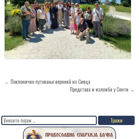
Кретање
← Поклоничко путовање верникâ из Сивца
чланка
Представа и изложба у Сенти →
Search
for: