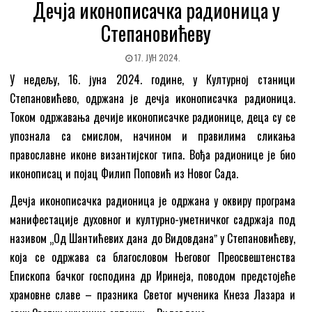
Дечја иконописачка радионица у
Степановићеву
17. ЈУН 2024.
У недељу, 16. јуна 2024. године, у Културној станици
Степановићево, одржана је дечја иконописачка радионица.
Током одржавања дечије иконописачке радионице, деца су се
упознала са смислом, начином и правилима сликања
православне иконе византијског типа. Вођа радионице је био
иконописац и појац Филип Поповић из Новог Сада.
Дечја иконописачка радионица је одржана у оквиру програма
манифестације духовног и културно-уметничког садржаја под
називом „Од Шантићевих дана до Видовданаˮ у Степановићеву,
која се одржава са благословом Његовог Преосвештенства
Епископа бачког господина др Иринеја, поводом предстојеће
храмовне славе – празника Светог мученика Кнеза Лазара и