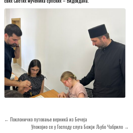
свих Светих мученика српских – Видовдана.
Кретање
← Поклоничко путовање верникâ из Бечеја
чланка
Упокојио се у Господу слуга Божји Љубо Чабрило →