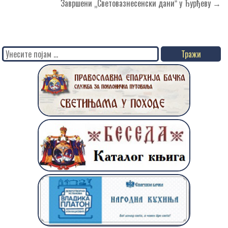
чланка
Завршени „Световазнесенски даниˮ у Ђурђеву →
Search
for: