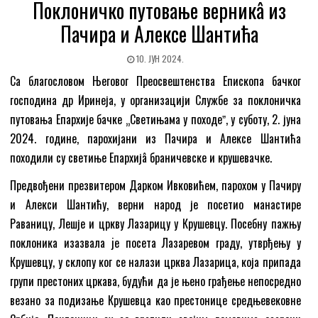
Поклоничко путовање верникâ из
Пачира и Алексe Шантића
10. ЈУН 2024.
Са благословом Његовог Преосвештенства Епископа бачког
господина др Иринеја, у организацији Службе за поклоничка
путовања Епархије бачке „Светињама у походеˮ, у суботу, 2. јуна
2024. године, парохијани из Пачира и Алексе Шантића
походили су светиње Епархијâ браничевске и крушевачке.
Предвођени презвитером Дарком Ивковићем, парохом у Пачиру
и Алекси Шантићу, верни народ је посетио манастире
Раваницу, Лешје и цркву Лазарицу у Крушевцу. Посебну пажњу
поклоника изазвала je посета Лазаревом граду, утврђењу у
Крушевцу, у склопу ког се налази црква Лазарица, која припада
групи престоних цркава, будући да је њено грађење непосредно
везано за подизање Крушевца као престонице средњевековне