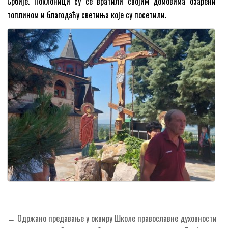
Србије. Поклоници су се вратили својим домовима озарени
топлином и благодаћу светиња које су посетили.
Кретање
← Одржано предавање у оквиру Школе православне духовности