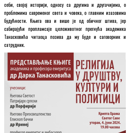
себи, својој историји, односу са другима и другачијима, о
проблемима савременог света и човека, о главним изазовима
будућности. Књига ова и више је од обичног штива, јер
сабирајући пропламсаје целоживотног прегнућа академика
Танасковића читаоца позива да му буде и саговорник и
сатрудник.