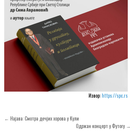
Извор:
https://spc.rs
Кретање
← Најава: Смотра дечјих хорова у Кули
чланка
Одржан концерт у Футогу →