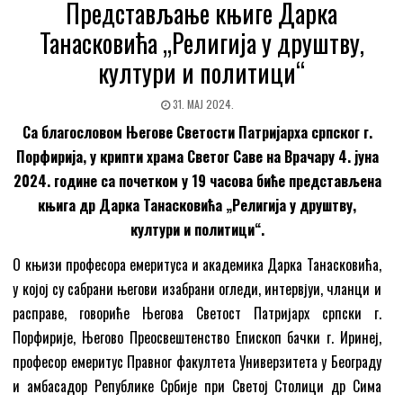
Представљање књиге Дарка
Танасковића „Религија у друштву,
култури и политици“
31. МАЈ 2024.
Са благословом Његове Светости Патријарха српског г.
Порфирија, у крипти храма Светог Саве на Врачару 4. јуна
2024. године са почетком у 19 часова биће представљена
књига др Дарка Танасковића „Религија у друштву,
култури и политици“.
О књизи професора емеритуса и академика Дарка Танасковића,
у којој су сабрани његови изабрани огледи, интервјуи, чланци и
расправе, говориће Његова Светост Патријарх српски г.
Порфирије, Његово Преосвештенство Епископ бачки г. Иринеј,
професор емеритус Правног факултета Универзитета у Београду
и амбасадор Републике Србије при Светој Столици др Сима