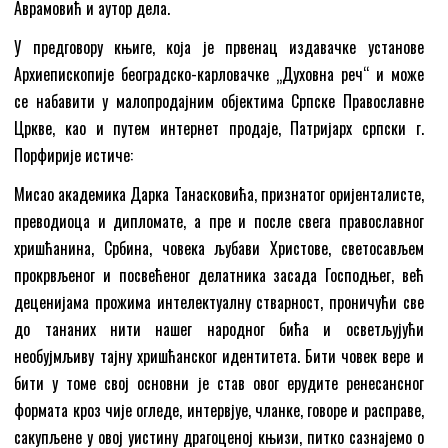
Аврамовић и аутор дела.
У предговору књиге, која је првенац издавачке установе
Архиепископије београдско-карловачке „Духовна реч“ и може
се набавити у малопродајним објектима Српске Православне
Цркве, као и путем интернет продаје, Патријарх српски г.
Порфирије истиче:
Мисао академика Дарка Танасковића, признатог оријенталисте,
преводиоца и дипломате, а пре и после свега православног
хришћанина, Србина, човека љубави Христове, светосављем
прокрвљеног и посвећеног делатника засада Господњег, већ
деценијама прожима интелектуалну стварност, проничући све
до тананих нити нашег народног бића и осветљујући
необујмљиву тајну хришћанског идентитета. Бити човек вере и
бити у томе свој основни је став овог ерудите ренесансног
формата кроз чије огледе, интервјуе, чланке, говоре и расправе,
сакупљене у овој уистину драгоценој књизи, питко сазнајемо о