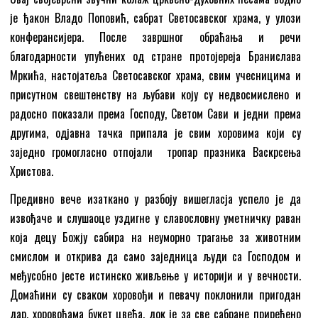
је ђакон Владо Поповић, сабрат Светосавског храма, у улози
конферансијера. После завршног обраћања и речи
благодарности упућених од стране протојереја Бранислава
Мркића, настојатеља Светосавског храма, свим учесницима и
присутном свештенству на љубави коју су недвосмислено и
радосно показали према Господу, Светом Сави и једни према
другима, одјавна тачка припала је свим хоровима који су
заједно громогласно отпојали тропар празника Васкрсења
Христова.
Предивно вече изаткано у разбоју вишегласја успело је да
извођаче и слушаоце уздигне у славословну уметничку раван
која децу Божју сабира на неуморно трагање за животним
смислом и открива да само заједница људи са Господом и
међусобно јесте истинско живљење у историји и у вечности.
Домаћини су сваком хоровођи и певачу поклонили пригодан
дар, хоровођама букет цвећа, док је за све сабране приређено