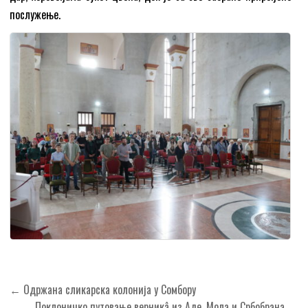
послужење.
Кретање
← Одржана сликарска колонија у Сомбору
Поклоничко путовање верникâ из Аде, Мола и Србобрана →