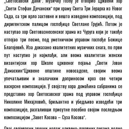
„Светосавски даниˮ
.
Музичку гозбу је отворио Црквени хор
„Свети Стефан Дечанскиˮ при храму Света Три Јерарха из Новог
Сада
,
са три врло захтевне и вешто изведене композиције, под
диригентском палицом госпођице Светлане Грујић. Потом је
наступао хор Световазнесенског храма из Чуруга који је такође
отпојао три песме, под уметничком управом госпође Божице
Благојевић. Иза доказано квалитетних музичких снага, по први
пут наступио је најмлађи, али веома квалитетан женски
византијски хор Школе црквеног појања „Свети Јован
ДамаскинˮЦрквене општине новосадске, својим веома
упечатљивим и зналачким доприносом кроз све четири
васкрсне композиције. У својству хора домаћина сабранима се
представио хор Светосавског храма под управом госпођице
Николине Михајловић, бриљантно и убедљиво изводећи три
композиције, разгаливши присутне посебно својом последњом
композицијом „Завет Косова – Суза Косоваˮ.
Овај својеврсни звучни колаж црквено-духовних песама водио