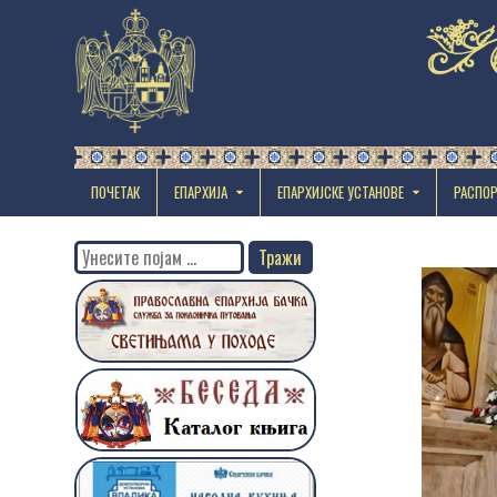
ПОЧЕТАК
ЕПАРХИЈА
EПАРХИЈСКЕ УСТАНОВЕ
РАСПО
Search
for: