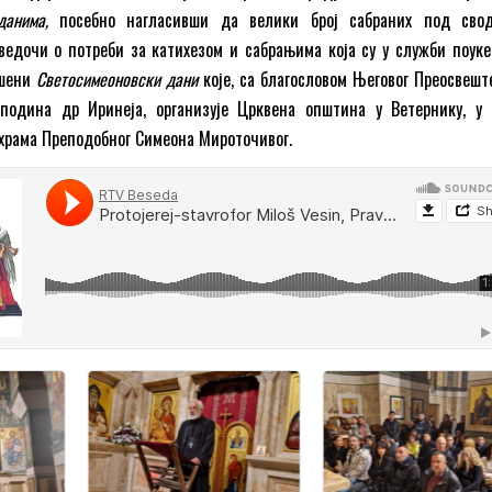
 данима,
посебно нагласивши да велики број сабраних под сво
ведочи о потреби за катихезом и сабрањима која су у служби поуке
ршени
Светосимеоновски дани
које, са благословом Његовог Преосвешт
сподина др Иринеја, организује Црквена општина у Ветернику, у 
храма Преподобног Симеона Мироточивог.