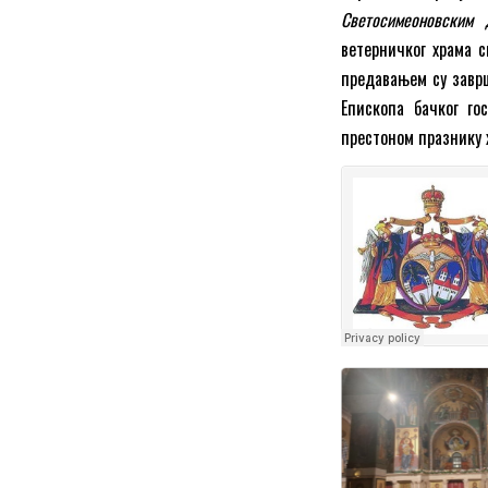
Светосимеоновским
ветерничког храма с
предавањем су зав
Епископа бачког го
престоном празнику 