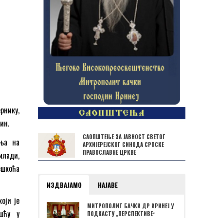
рнику,
ин.
САОПШТЕЊЕ ЗА ЈАВНОСТ СВЕТОГ
ања на
АРХИЈЕРЕЈСКОГ СИНОДА СРПСКЕ
ПРАВОСЛАВНЕ ЦРКВЕ
млади,
ешкоћа
ИЗДВАЈАМО
НАЈАВЕ
оји је
МИТРОПОЛИТ БАЧКИ ДР ИРИНЕЈ У
шћу у
ПОДКАСТУ „ПЕРСПЕКТИВЕˮ