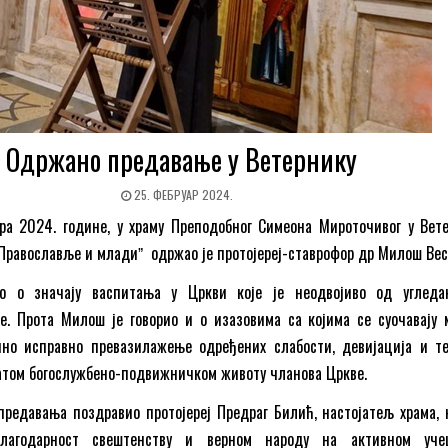
Одржано предавање у Ветернику
25. ФЕБРУАР 2024.
ара 2024. године, у храму Преподобног Симеона Мироточивог у Вете
Православље и младиˮ одржао је протојереј-ставрофор др Милош Вес
ио о значају васпитања у Цркви које је неодвојиво од углед
е. Прота Милош је говорио и о изазовима са којима се суочавају 
дино исправно превазилажење одређених слабости, девијација и т
гатом богослужбено-подвижничком животу чланова Цркве.
 предавања поздравио протојереј Предраг Билић, настојатељ храма, к
благодарност свештенству и верном народу на активном уче