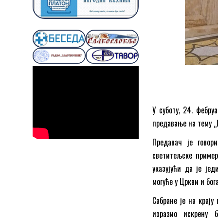
У суботу, 24. фебру
предавање на тему „
Предавач је говор
светитељске пример
указујући да је је
могуће у Цркви и бо
Сабране је на крају
изразио искрену 