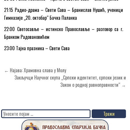
21:15 Радио-драма – Свети Сава – Бранислав Нушић, ученици
Гимназије „20. октобар“ Бачка Паланка
22:00 Светосавље – истинско Православље – разговор са г.
Бранком Радовановићем
23:00 Tајна празника – Свети Сава
Кретање
← Најава: Храмовна слава у Молу
чланка
Закључци Научног скупа „Српски идентитет, српски језик и
Закон о родној равноправности“ →
Search
for: