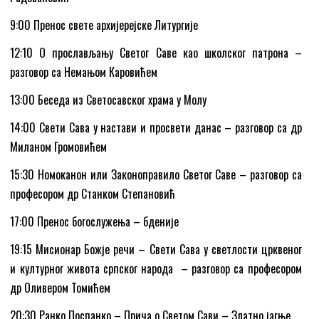
9:00 Пренос свете архијерејске Литургије
12:10 О прослављању Светог Саве као школског патрона –
разговор са Немањом Каровићем
13:00 Беседа из Светосавског храма у Молу
14:00 Свети Сава у настави и просвети данас – разговор са др
Миланом Громовићем
15:30 Номоканон или Законоправило Светог Саве – разговор са
професором др Станком Степановић
17:00 Пренос богослужења – бденије
19:15 Mисионар Божје речи – Свети Сава у светлости црквеног
и културног живота српског народа – разговор са професором
др Оливером Томићем
20:30 Ранко Поспанко – Прича о Светом Сави – Златно јагње