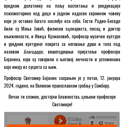
вредном делатнику на пољу васпитања и реедукације
психомоторике код деце и једном надасве скромном човеку
који је оставио богато наслеђе иза себе. Гости Радиo-Беседе
били су Моња Јовић, филмски сценариста, писац и доктор
књижевности, и Ивица Кузмановић, професор музичке културе
и уредник културног покрета за неговање душе и тела под
називом
Благодарје,
вишегодишњи пријатељи професора
Бојанина, који су говорили о његовој личности и успоменама
које имају из сусрета са њим.
Професор Светомир Бојанин сахрањен је у петак, 12. јануара
2024. године, на Великом православном гробљу у Сомбору.
Вечан ти спомен, достојни блаженства, цењени професоре
Светомире!