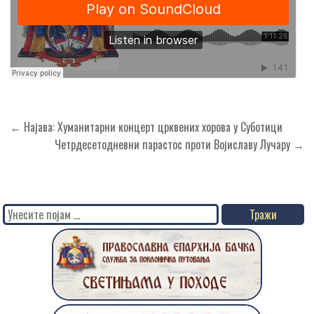
Кретање
← Најава: Хуманитарни концерт црквених хорова у Суботици
чланка
Четрдесетодневни парастос проти Војиславу Лучару →
Search
for: