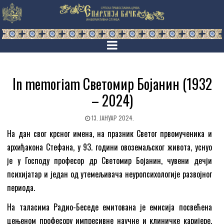
In memoriam Светомир Бојанин (1932
– 2024)
13. ЈАНУАР 2024.
На дан свог крсног имена, на празник Светог првомученика и
архиђакона Стефана, у 93. години овоземаљског живота, уснуо
је у Господу професор др Светомир Бојанин, чувени дечји
психијатар и један од утемељивача неуропсихологије развојног
периода.
На таласима Радио-Беседе емитована је емисија посвећена
цењеном професору импресивне научне и клиничке каријере,