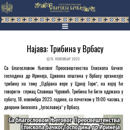
Најава: Трибина у Врбасу
15. НОВЕМБАР 2023.
Са благословом Његовог Преосвештенства Епископа бачког
господина др Иринеја, Црквена општина у Врбасу организује
трибину на тему „Одбрана вере у Црној Гориˮ, на којој ће
говорити глумац Славиша Чуровић. Трибина ће бити одржана у
суботу, 18. новембра 2023. године, са почетком у 19:00 часова, у
дворани биоскопа „Југославијаˮ у Врбасу.