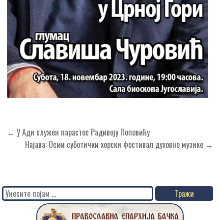
Кретање
← У Ади служен парастос Радивоју Поповићу
чланка
Најава: Осми суботички хорски фестивал духовне музике →
Search
for: