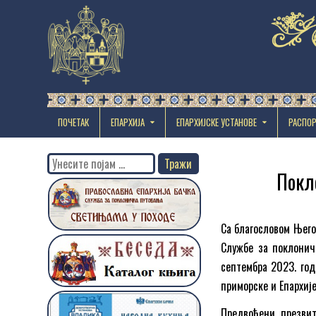
ПОЧЕТАК
ЕПАРХИЈА
EПАРХИЈСКЕ УСТАНОВЕ
РАСПО
Search
Покл
for:
Са благословом Њего
Службе за поклонич
септембра 2023. го
приморске и Епархије
Предвођени презви