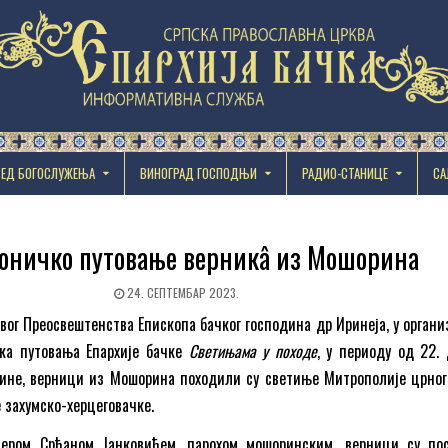
РЕД БОГОСЛУЖЕЊА
ВИНОГРАД ГОСПОДЊИ
РАДИО-СТАНИЦЕ
СА
оничко путовање верникâ из Мошорина
24. СЕПТЕМБАР 2023.
вог Преосвештенства Епископа бачког господина др Иринеја, у органи
ка путовања Епархије бачке
Светињама у походе
, у периоду од 22. 
дине, верници из Мошорина походили су светиње Митрополије црног
 захумско-херцеговачке.
тером Срђаном Јанковићем, парохом мошоринским, верници су по