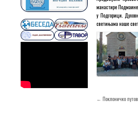
манастире Подмаине,
у Подгорици. Духов
светињама наше свет
Кретање
← Поклоничко путов
чланка