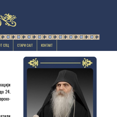
ЈТ СПЦ
СТАРИ САЈТ
КОНТАКТ
зацији
до 24.
орско-
сетили