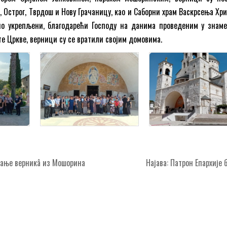
 Острог, Тврдош и Нову Грачаницу, као и Саборни храм Васкрсења Хри
но укрепљени, благодарећи Господу на данима проведеним у знам
е Цркве, верници су се вратили својим домовима.
ање верникâ из Мошорина
Најава: Патрон Епархије