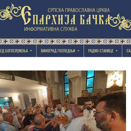
РЕД БОГОСЛУЖЕЊА
ВИНОГРАД ГОСПОДЊИ
РАДИО-СТАНИЦЕ
СА