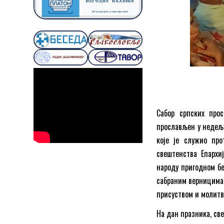
Сабор српских про
прослављен у недељу
које је служио про
свештенства Епархи
народу пригодном бе
сабраним верницима 
присуством и молитв
На дан празника, св