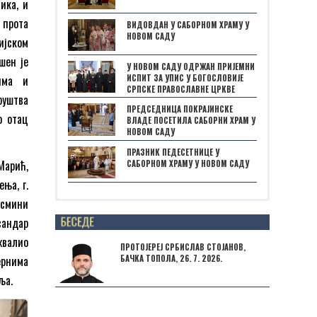
ика, и
 прота
ВИДОВДАН У САБОРНОМ ХРАМУ У
НОВОМ САДУ
ијском
шен је
У НОВОМ САДУ ОДРЖАН ПРИЈЕМНИ
ИСПИТ ЗА УПИС У БОГОСЛОВИЈЕ
има и
СРПСКЕ ПРАВОСЛАВНЕ ЦРКВЕ
руштва
ПРЕДСЕДНИЦА ПОКРАЈИНСКЕ
о отац
ВЛАДЕ ПОСЕТИЛА САБОРНИ ХРАМ У
НОВОМ САДУ
ПРАЗНИК ПЕДЕСЕТНИЦЕ У
Марић,
САБОРНОМ ХРАМУ У НОВОМ САДУ
ња, г.
асмини
Posts not found
сандар
хвалио
ПРОТОЈЕРЕЈ СРБИСЛАВ СТОЈАНОВ,
ернима
БАЧКА ТОПОЛА, 26. 7. 2026.
ља.