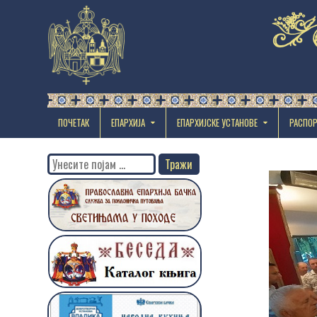
ПОЧЕТАК
ЕПАРХИЈА
EПАРХИЈСКЕ УСТАНОВЕ
РАСПО
Search
for: