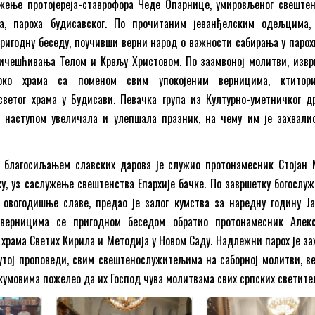
ужење протојереја-ставрофора Чеде Опарнице, умировљеног свештен
а, пароха будисавског. По прочитаним јеванђелским одељцима,
ригодну беседу, поучивши верни народ о важности сабирања у парох
ричешћивања Телом и Крвљу Христовом. По заамвоној молитви, извр
око храма са поменом свим упокојеним верницима, ктитор
светог храма у Будисави. Певачка група из Културно-уметничког д
м наступом увеличала и улепшала празник, на чему им је захвали
 благосиљањем славских дарова је служио протонамесник Стојан 
ку, уз саслужење свештенства Епархије бачке. По завршетку богослуже
 овогодишње славе, предао је залог кумства за наредну годину Ј
 верницима се пригодном беседом обратио протонамесник Алек
 храма Светих Кирила и Методија у Новом Саду. Надлежни парох је за
утој проповеди, свим свештенослужитељима на саборној молитви, в
 кумовима пожелео да их Господ чува молитвама свих српских светите