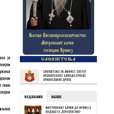
ано је
енијем
лужење
САОПШТЕЊЕ ЗА ЈАВНОСТ СВЕТОГ
АРХИЈЕРЕЈСКОГ СИНОДА СРПСКЕ
браном
ПРАВОСЛАВНЕ ЦРКВЕ
е свим
својим
ИЗДВАЈАМО
НАЈАВЕ
овљени
МИТРОПОЛИТ БАЧКИ ДР ИРИНЕЈ У
ПОДКАСТУ „ПЕРСПЕКТИВЕˮ