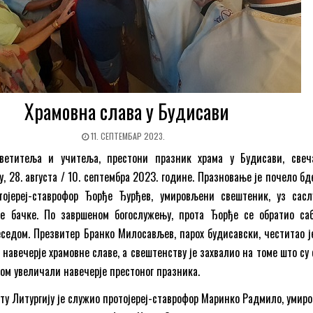
Храмовна слава у Будисави
11. СЕПТЕМБАР 2023.
светитеља и учитеља, престони празник храма у Будисави, свеч
, 28. августа / 10. септембра 2023. године. Празновање је почело бд
тојереј-ставрофор Ђорђе Ђурђев, умировљени свештеник, уз сас
је бачке. По завршеном богослужењу, прота Ђорђе се обратио са
седом. Презвитер Бранко Милосављев, парох будисавски, честитао ј
навечерје храмовне славе, а свештенству је захвалио на томе што су 
ом увеличали навечерје престоног празника.
ету Литургију је служио протојереј-ставрофор Маринко Радмило, умир