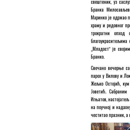
свештеник, уз сасл
Бранка Милосављев
Маринко је одржао п
храму и редовног п
трократни опход 
благоукраситељима 
„Младостˮ је своји
Бранко.
Свечано вечерње са
парох у Вилову и Ло
Жељко Остојић, кум
Јоветић. Сабраним
Игњатов, настојатељ
на поучној и надахн
честитао празник, а