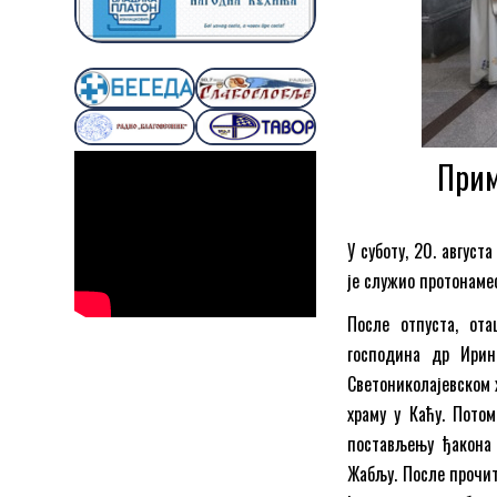
Прим
У суботу, 20. август
је служио протонаме
После отпуста, от
господина др Ирин
Светониколајевском 
храму у Каћу. Пото
постављењу ђакона 
Жабљу. После прочит