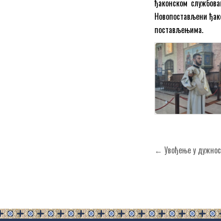
ђаконском службова
Новопостављени ђако
постављењима.
Кретање
← Увођење у дужнос
чланка