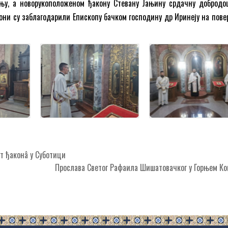
њу, а новорукоположеном ђакону Стевану Јањину срдачну добродо
ни су заблагодарили Епископу бачком господину др Иринеју на пове
т ђаконâ у Суботици
Прослава Светог Рафаила Шишатовачког у Горњем К