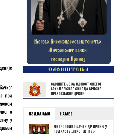
бденије
САОПШТЕЊЕ ЗА ЈАВНОСТ СВЕТОГ
бачког
АРХИЈЕРЕЈСКОГ СИНОДА СРПСКЕ
ПРАВОСЛАВНЕ ЦРКВЕ
на при
евском
чког о
ИЗДВАЈАМО
НАЈАВЕ
раму у
 даљем
МИТРОПОЛИТ БАЧКИ ДР ИРИНЕЈ У
ПОДКАСТУ „ПЕРСПЕКТИВЕˮ