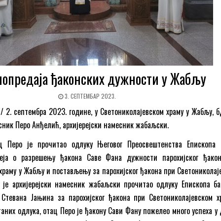
опредаја ђаконских дужности у Жабљу
3. СЕПТЕМБАР 2023.
а / 2. септембра 2023. године, у Светониколајевском храму у Жабљу, 
сник Перо Анђелић, архијерејски намесник жабаљски.
ац Перо је прочитао одлуку Његовог Преосвештенства Епископа 
еја о разрешењу ђакона Саве Фана дужности парохијског ђако
храму у Жабљу и постављењу за парохијског ђакона при Светониколај
м је архијерејски намесник жабаљски прочитао одлуку Епископа ба
Стевана Јањина за парохијског ђакона при Светониколајевском х
аних одлука, отац Перо је ђакону Сави Фану пожелео много успеха у