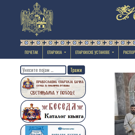
ПОЧЕТАК
ЕПАРХИЈА
EПАРХИЈСКЕ УСТАНОВЕ
РАСПО
Search
for: