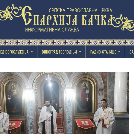
РЕД БОГОСЛУЖЕЊА
ВИНОГРАД ГОСПОДЊИ
РАДИО-СТАНИЦЕ
СА