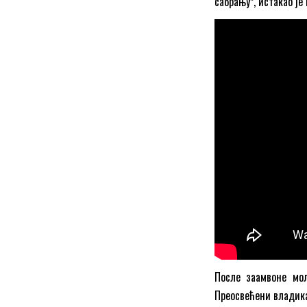
сабрањуˮ, истакао ј
После заамвоне мол
Преосвећени владика