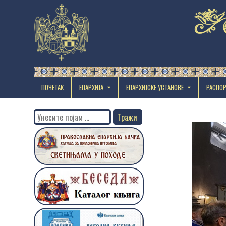
ПОЧЕТАК
ЕПАРХИЈА
EПАРХИЈСКЕ УСТАНОВЕ
РАСПО
Search
for: