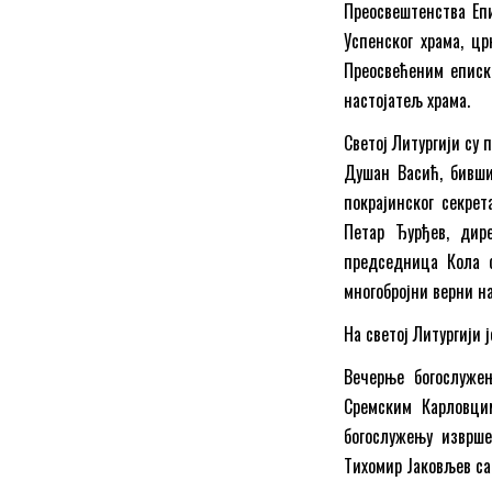
Преосвештенства Епи
Успенског храма, цр
Преосвећеним еписк
настојатељ храма.
Светој Литургији су 
Душан Васић, бивши
покрајинског секрет
Петар Ђурђев, дире
председница Кола с
многобројни верни н
На светој Литургији 
Вечерње богослуже
Сремским Карловци
богослужењу изврше
Тихомир Јаковљев са 