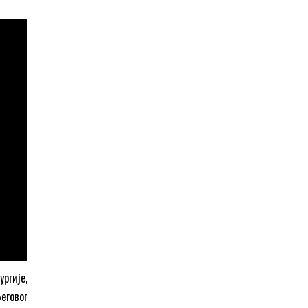
ргије,
еговог