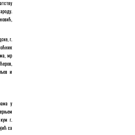
атству
ароду.
новић,
ске, г.
моћник
ма, мр
ћеров,
вљев и
рама у
черњем
кум г.
ојић са