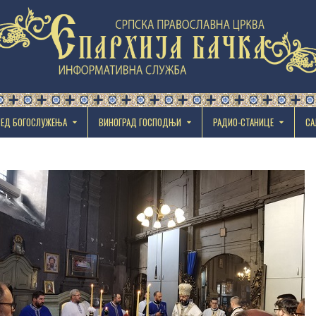
РЕД БОГОСЛУЖЕЊА
ВИНОГРАД ГОСПОДЊИ
РАДИО-СТАНИЦЕ
СА