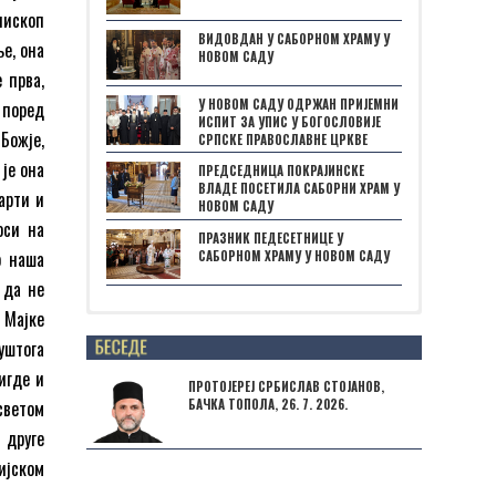
пископ
ВИДОВДАН У САБОРНОМ ХРАМУ У
ње, она
НОВОМ САДУ
 прва,
У НОВОМ САДУ ОДРЖАН ПРИЈЕМНИ
 поред
ИСПИТ ЗА УПИС У БОГОСЛОВИЈЕ
 Божје,
СРПСКЕ ПРАВОСЛАВНЕ ЦРКВЕ
 је она
ПРЕДСЕДНИЦА ПОКРАЈИНСКЕ
ВЛАДЕ ПОСЕТИЛА САБОРНИ ХРАМ У
арти и
НОВОМ САДУ
оси на
ПРАЗНИК ПЕДЕСЕТНИЦЕ У
о наша
САБОРНОМ ХРАМУ У НОВОМ САДУ
 да не
 Мајке
Posts not found
уштога
игде и
ПРОТОЈЕРЕЈ СРБИСЛАВ СТОЈАНОВ,
светом
БАЧКА ТОПОЛА, 26. 7. 2026.
 друге
ијском