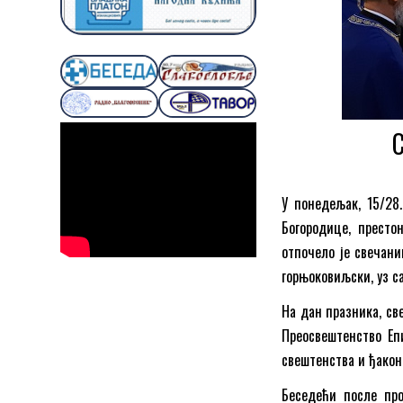
С
У понедељак, 15/28
Богородице, престо
отпочело је свечани
горњоковиљски, уз с
На дан празника, све
Преосвештенство Еп
свештенства и ђаконс
Беседећи после про