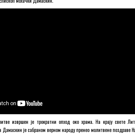
е Епископ мохачки Дамаскин.
итве извршен је трократни опход око храма. На крају свете Литу
 Дамаскин је сабраном верном народу пренео молитвене поздраве Њ