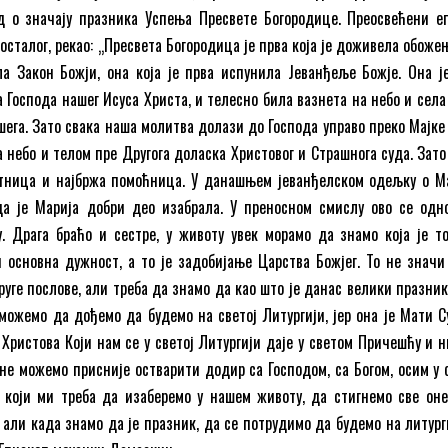
д о значају празника Успења Пресвете Богородице. Преосвећени e
осталог, рекао: „Пресвета Богородица је прва која је доживела обоже
ла Закон Божји, она која је прва испунила Јеванђеље Божје. Она је
а Господа нашег Исуса Христа, и телесно била вазнета на небо и села
шега. Зато свака наша молитва долази до Господа управо преко Мајке
а небо и телом пре Другога доласка Христовог и Страшнога суда. Зато
тница и најбржа помоћница. У данашњем јеванђелском одељку о М
да је Марија добри део изабрала. У преносном смислу ово се одн
. Драга браћо и сестре, у животу увек морамо да знамо која је т
и основна дужност, а то је задобијање Царства Божјег. То не значи
руге послове, али треба да знамо да као што је данас велики празник
 можемо да дођемо да будемо на светој Литургији, јер она је Мати С
 Христова Који нам се у светој Литургији даје у светом Причешћу и н
не можемо присније остварити додир са Господом, са Богом, осим у 
 који ми треба да изаберемо у нашем животу, да стигнемо све оне
 али када знамо да је празник, да се потрудимо да будемо на литург