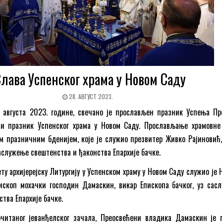
лава Успенског храма у Новом Саду
28. АВГУСТ 2023.
. августа 2023. године, свечано је прослављен празник Успења Пр
ни празник Успенског храма у Новом Саду. Прослављање храмовне
м празничним бденијем, које је служио презвитер Живко Рајиновић,
аслужење свештенства и ђаконства Епархије бачке.
ту архијерејску Литургију у Успенском храму у Новом Саду служио је
ископ мохачки господин Дамаскин, викар Епископа бачког, уз сас
тва Епархије бачке.
читаног јеванђелског зачала, Преосвећени владика Дамаскин је 