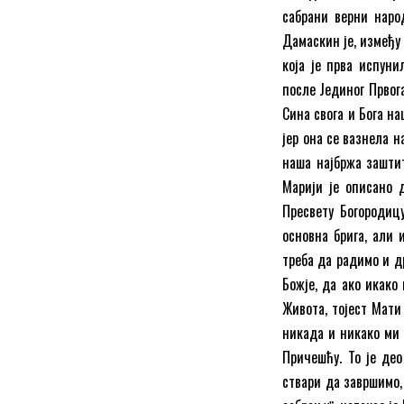
сабрани верни наро
Дамаскин је, између 
која је прва испуни
после Јединог Првог
Сина свога и Бога на
јер она се вазнела н
наша најбржа зашти
Марији је описано 
Пресвету Богородицу
основна брига, али 
треба да радимо и д
Божје, да ако икако
Живота, тојест Мати
никада и никако ми 
Причешћу. То је део
ствари да завршимо,