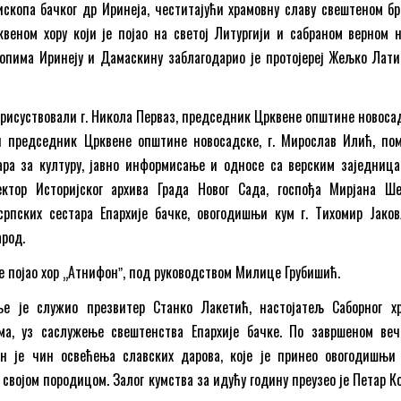
скопа бачког др Иринеја, честитајући храмовну славу свештеном бр
квеном хору који је појао на светој Литургији и сабраном верном н
опима Иринеју и Дамаскину заблагодарио је протојереј Жељко Лати
присуствовали г. Никола Перваз, председник Црквене општине новосад
 председник Црквене општине новосадске, г. Мирослав Илић, по
ара за културу, јавно информисање и односе са верским заједница
ктор Историјског архива Града Новог Сада, госпођа Мирјана Ше
рпских сестара Епархије бачке, овогодишњи кум г. Тихомир Јако
арод.
је појао хор „Атнифонˮ, под руководством Милице Грубишић.
ње је служио презвитер Станко Лакетић, настојатељ Саборног х
ма, уз саслужење свештенства Епархије бачке. По завршеном ве
н је чин освећења славских дарова, које је принео овогодишњи 
својом породицом. Залог кумства за идућу годину преузео је Петар К