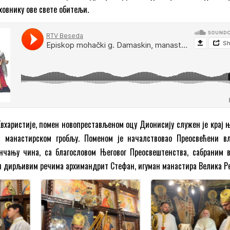
овнику ове свете обитељи.
Евхаристије, помен новопрестављеном оцу Дионисију служен је крај њ
м манастирском гробљу. Поменом је началствовао Преосвећени в
нчању чина, са благословом Његовог Преосвештенства, сабраним 
и дирљивим речима архимандрит Стефан, игуман манастира Велика Р