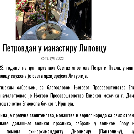
Петровдан у манастиру Липовцу
13. ЈУЛ 2023.
023. године, на дан празника Светих апостола Петра и Павла, у ман
овцу служена је света архијерејска Литургија.
тијским сабрањем, са благословом Његовог Преосвештенства Еп
, началствовао је Његово Преосвештенство Епископ мохачки г. Дам
ештенства Епископа бачког г. Иринеја.
ила је препуна свештенства, монаштва и верног народа са свих страна
лаве данашњег великог празника, сабрали у великом броју 
ног помена схи-архимандриту Дионисију (Пантелићу), чу