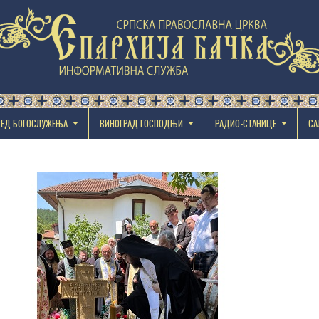
РЕД БОГОСЛУЖЕЊА
ВИНОГРАД ГОСПОДЊИ
РАДИО-СТАНИЦЕ
СА