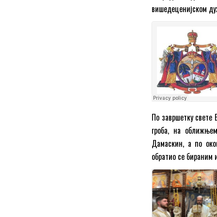
вишедеценијском дух
По завршетку свете 
гроба, на оближње
Дамаскин, а по око
обратио се бираним 