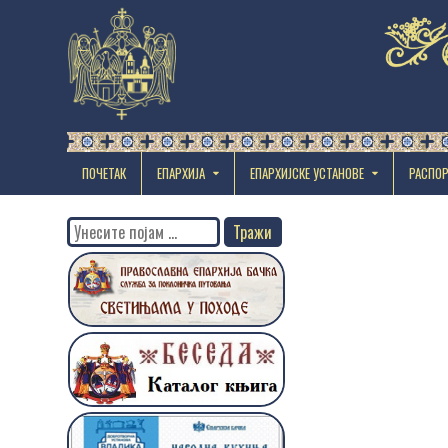
ПОЧЕТАК
ЕПАРХИЈА
EПАРХИЈСКЕ УСТАНОВЕ
РАСПО
Search
for: