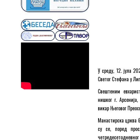
У среду, 12. јула 2
Светог Стефана у Лип
Свештеним евхарис
нишког г. Арсенија
викар Његовог Преосв
Манастирска црква б
су се, поред прос
четредесетоднев