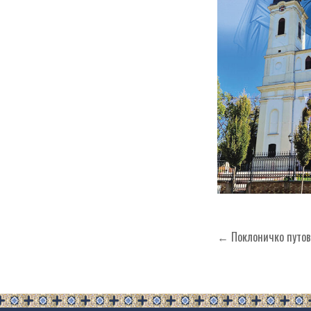
Кретање
← Поклоничко путов
чланка