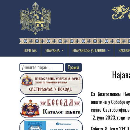
ПОЧЕТАК
ЕПАРХИЈА
EПАРХИЈСКЕ УСТАНОВЕ
РАСПО
Search
Најав
for:
Са благословом Њег
општина у Србобрану
славе Светобогојављ
12. јула 2023. годин
Субота, 8. јул у 21: