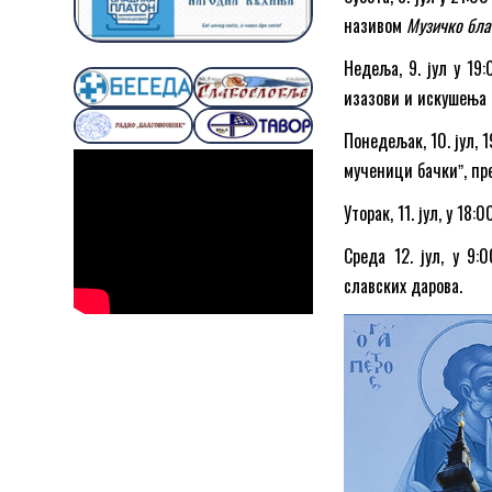
називом
Музичко бла
Недеља, 9. јул у 19
изазови и искушења 
Понедељак, 10. јул, 
мученици бачкиˮ, пр
Уторак, 11. јул, у 18
Среда 12. јул, у 9:
славских дарова.