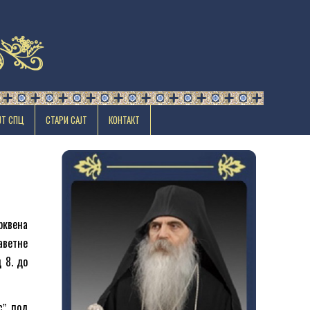
ЈТ СПЦ
СТАРИ САЈТ
КОНТАКТ
рквена
аветне
д 8. до
сˮ, под