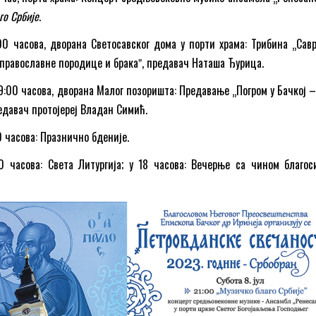
го Србије
.
:00 часова, дворана Светосавског дома у порти храма: Трибина „Сав
православне породице и бракаˮ, предавач Наташа Ђурица.
19:00 часова, дворана Малог позоришта: Предавање „Погром у Бачкој 
едавач протојереј Владан Симић.
:00 часова: Празнично бденије.
00 часова: Света Литургија; у 18 часова: Вечерње са чином благо