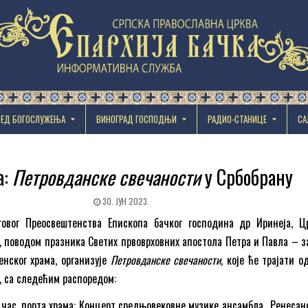
РЕД БОГОСЛУЖЕЊА
ВИНОГРАД ГОСПОДЊИ
РАДИО-СТАНИЦЕ
СА
а:
Петровданске свечаности
у Србобрану
30. ЈУН 2023.
овог Преосвештенства Епископа бачког господина др Иринеја, Ц
, поводом празника Светих првоврховних апостола Петра и Павла – з
енског храма, организује
Петровданске свечаности
, које ће трајати о
е, са следећим распоредом:
00 час, порта храма: Концерт средњовековне музике ансамбла „Ренесан