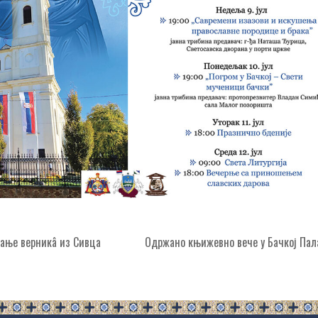
ање верникâ из Сивца
Одржано књижевно вече у Бачкој Па