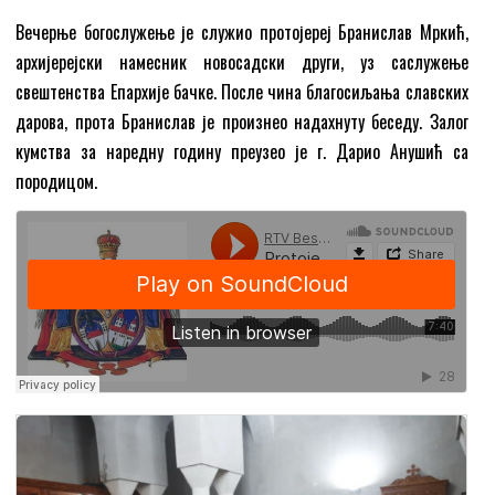
Вечерње богослужење је служио протојереј Бранислав Мркић,
архијерејски намесник новосадски други, уз саслужење
свештенства Епархије бачке. После чина благосиљања славских
дарова, прота Бранислав је произнео надахнуту беседу. Залог
кумства за наредну годину преузео је г. Дарио Анушић са
породицом.