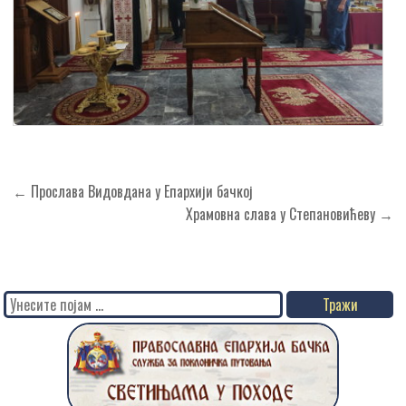
Кретање
← Прослава Видовдана у Епархији бачкој
чланка
Храмовна слава у Степановићеву →
Search
for: