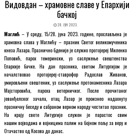
Видовдан – храмовне славе у Епархији
бачкој
28. ЈУН 2023.
Маглић
– У среду, 15/28. јуна 2023. године, прослављена је
храмовна слава у Маглићу – празник Светог великомученика
кнеза Лазара. Празнично бденије је служио протојереј Миленко
Поповић, парох темерински, уз саслужење свештенства
Епархије бачке. На дан празника, светом Литургијом је
началствовао протојереј-ставрофор Радослав Живанов,
умировљени свештеник, уз саслужење протонамесника Лазара
Мајсторовића, пароха ветерничког. После прочитаног
јеванђелског зачала, отац Лазар је произнео надахнуту
празничну беседу и сабраном верном народу честитао празник.
На крају свете Литургије служен је парастос свим
нашим војводама и војницима палим на бојном пољу за веру и
Отачаство од Косова до данас.