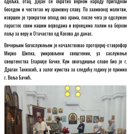
одељка, отац Дејан се обратио верном народу пригодном
беседом и честитао му храмовну славу. По заамвоној молитви,
извршен је трократни опход око храма, после чега је одслужен
парастос свим нашим војводама и војницима палим на бојном
пољу за веру и Отачаство од Косова до данас.
Вечерњим богослужењем је началствовао протојереј-ставрофор
Мирко Шипка, умировљени свештеник, уз саслужење
свештенства Епархије бачке. Кум овогодишње славе био је г.
Драган Танкосић, а залог кумства за следећу годину је примио
г. Вељо Бачић.