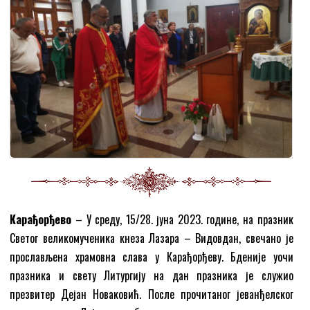
Карађорђево
– У среду, 15/28. јуна 2023. године, на празник
Светог великомученика кнеза Лазара – Видовдан, свечано је
прослављена храмовна слава у Карађорђеву. Бденије уочи
празника и свету Литургију на дан празника је служио
презвитер Дејан Новаковић. После прочитаног јеванђелског