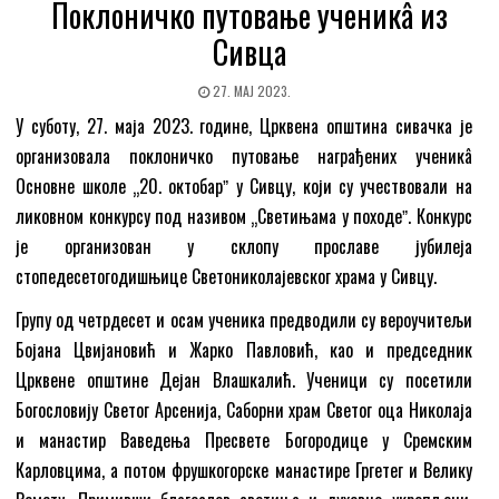
Поклоничко путовање ученикâ из
Сивца
27. МАЈ 2023.
У суботу, 27. маја 2023. године, Црквена општина сивачка је
организовала поклоничко путовање награђених ученикâ
Основне школе „20. октобарˮ у Сивцу, који су учествовали на
ликовном конкурсу под називом „Светињама у походеˮ. Конкурс
је организован у склопу прославе јубилеја
стопедесетогодишњице Светониколајевског храма у Сивцу.
Групу од четрдесет и осам ученика предводили су вероучитељи
Бојана Цвијановић и Жарко Павловић, као и председник
Црквене општине Дејан Влашкалић. Ученици су посетили
Богословију Светог Арсенија, Саборни храм Светог оца Николаја
и манастир Ваведења Пресвете Богородице у Сремским
Карловцима, а потом фрушкогорске манастире Гргетег и Велику