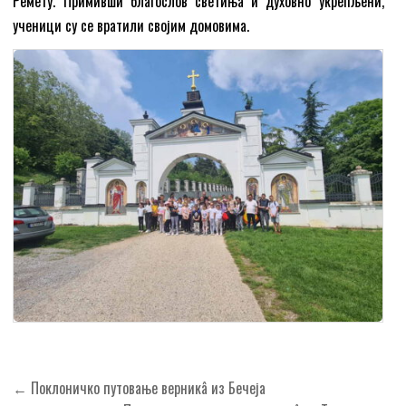
Ремету. Примивши благослов светиња и духовно укрепљени,
ученици су се вратили својим домовима.
Кретање
← Поклоничко путовање верникâ из Бечеја