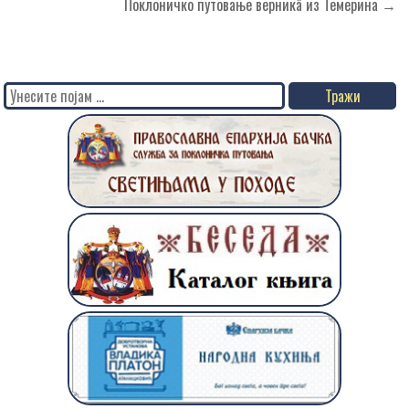
чланка
Поклоничко путовање верникâ из Темерина →
Search
for: