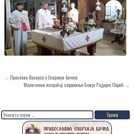
Кретање
← Прослава Васкрса у Епархији бачкој
чланка
Молитвени испраћај слушкиње Божје Радојкe Перић →
Search
for: