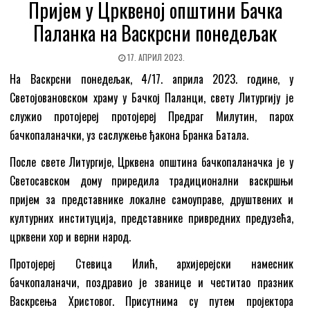
Пријем у Црквеној општини Бачка
Паланка на Васкрсни понедељак
17. АПРИЛ 2023.
На Васкрсни понедељак, 4/17. априла 2023. године, у
Светојовановском храму у Бачкој Паланци, свету Литургију је
служио протојереј протојереј Предраг Милутин, парох
бачкопаланачки, уз саслужење ђакона Бранка Батала.
После свете Литургије, Црквена општина бачкопаланачка је у
Светосавском дому приредила традиционални васкршњи
пријем за представнике локалне самоуправе, друштвених и
културних институција, представнике привредних предузећа,
црквени хор и верни народ.
Протојереј Стевица Илић, архијерејски намесник
бачкопаланачи, поздравио је званице и честитао празник
Васкрсења Христовог. Присутнима су путем пројектора