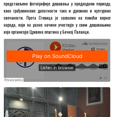
представљене фотографије дешавања у предходном периоду,
како грађевинских делатности тако и духовних и културних
свечаности. Прота Стевица је захвалио на помоћи верног
народа, који на разне начине учествује у свим дешавањима
које организује Црквена општина у Бачкој Паланци.