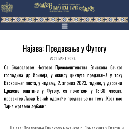
Најава: Предавање у Футогу
31. МАРТ 2023.
Са благословом Његовог Преосвештенства Епископа бачког
господина др Иринеја, у оквиру циклуса предавањâ у току
Васкршњег поста, у недељу, 2. априла 2023. године, у дворани
Црквене општине у Футогу, са почетком у 18:30 часова,
презвитер Лазар Ђачић одржаће предавање на тему „Крст као
Тајна жртвене љубавиˮ.
Кретање
← Најава: Предавање Епископа мохачког г. Дамаскина у Епархији