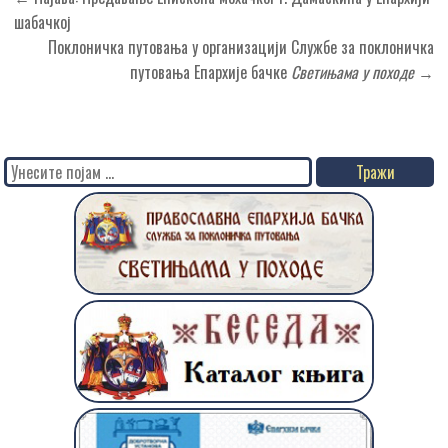
чланка
шабачкој
Поклоничка путовања у организацији Службе за поклоничка
путовања Епархије бачке
Светињама у походе
→
Search
for: