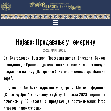
Најава: Предавање у Темерину
28. МАРТ 2023.
Са благословом Његовог Преосвештенства Епископа бачког
господина др Иринеја, Црквена општина темеринска организује
предавање на тему „Васкрсење Христово – смисао хришћанске
вере”.
Предавање ће бити одржано у дворани Месне заједнице
„Старо Ђурђевоˮ у Темерину, у суботу, 1. априла 2023. године, са
почетком у 19 часова, а предавач је протонамесник Игор
Игњатов, парох футошки.