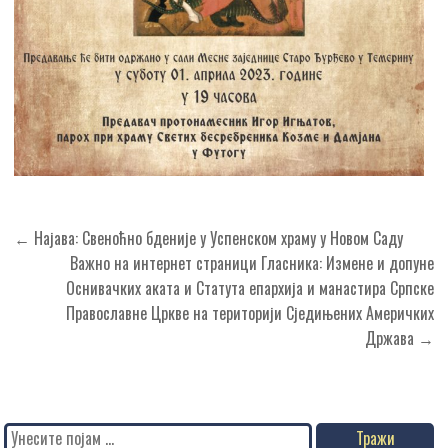
Кретање
← Најава: Свеноћно бденије у Успенском храму у Новом Саду
чланка
Важно на интернет страници Гласника: Измене и допуне
Оснивачких аката и Статута епархија и манастира Српске
Православне Цркве на територији Сједињених Америчких
Држава →
Search