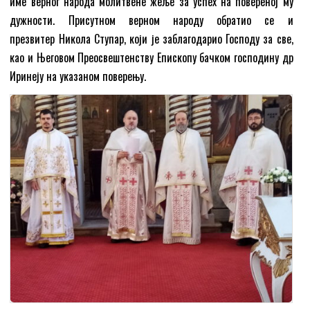
име верног народа молитвене жеље за успех на повереној му
дужности. Присутном верном народу обратио се и
презвитер Никола Ступар, који је заблагодарио Господу за све,
као и Његовом Преосвештенству Епископу бачком господину др
Иринеју на указаном поверењу.