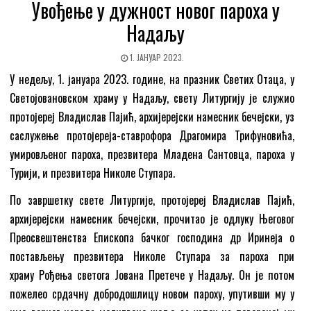
Увођење у дужност новог пароха у
Надаљу
1. ЈАНУАР 2023.
У недељу, 1. јануара 2023. године, на празник Светих Отаца, у
Светојовановском храму у Надаљу, свету Литургију је служио
протојереј Владислав Пајић, архијерејски намесник бечејски, уз
саслужење протојереја-ставрофора Драгомира Трифуновића,
умировљеног пароха, презвитера Младена Сантовца, пароха у
Турији, и презвитера Николе Ступара.
По завршетку свете Литургије, протојереј Владислав Пајић,
архијерејски намесник бечејски, прочитао је одлуку Његовог
Преосвештенства Епископа бачког господина др Иринеја о
постављењу презвитера Николе Ступара за пароха при
храму Рођења светога Јована Претече у Надаљу. Он је потом
пожелео срдачну добродошлицу новом пароху, упутивши му у