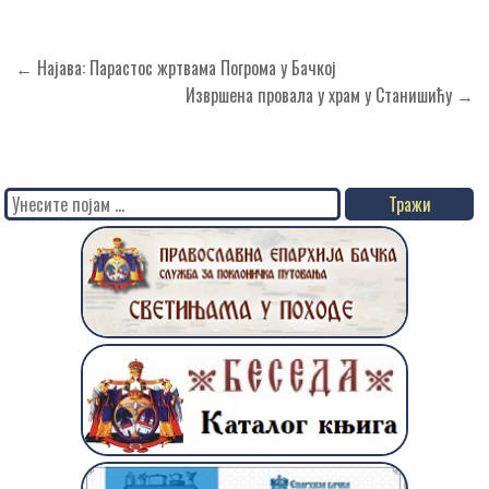
Кретање
← Најава: Парастос жртвама Погрома у Бачкој
чланка
Извршена провала у храм у Станишићу →
Search
for: