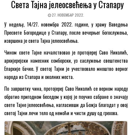
Света Тајна јелеосвећења у Стапару
27. НОВЕМБАР 2022.
У недељу, 14/27. новембра 2022. године, у храму Ваведења
Пресвете Богородице у Стапару, после вечерњег богослужења,
извршена је света Тајна јелеосвећења.
Чином свете Тајне началствовао је протојереј Саво Николић,
архијерејски намесник сомборски, уз саслужење свештенства
Епархије бачке. У светој Тајни је учествовало мноштво верног
народа из Стапара и околних места.
По завршетку чина, протојереј Саво Николић се верном народу
обратио пригодном беседом у којој је поучио сабране о значају
свете Тајне јелеосвећења, нагласивши да Божја благодат у овој
светој Тајни лечи тело од немоћи и чисти душу од грехова.