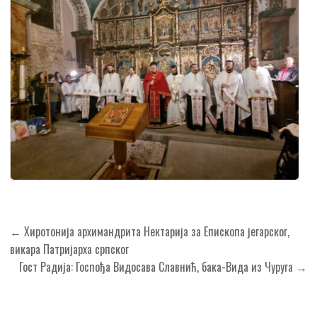
Кретање
← Хиротонија архимандрита Нектарија за Епископа јегарског,
чланка
викара Патријарха српског
Гост Радија: Госпођа Видосава Славнић, бака-Вида из Чуруга →