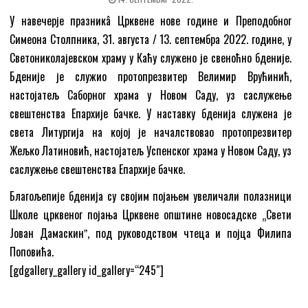
У навечерје празникâ Црквене нове године и Преподобног
Симеона Столпника, 31. августа / 13. септембра 2022. године, у
Светониколајевском храму у Каћу служено је свеноћно бденије.
Бденије је служио протопрезвитер Велимир Врућинић,
настојатељ Саборног храма у Новом Саду, уз саслужење
свештенства Епархије бачке. У наставку бденија служена је
света Литургија на којој је началствовао протопрезвитер
Жељко Латиновић, настојатељ Успенског храма у Новом Саду, уз
саслужење свештенства Епархије бачке.
Благољепије бденија су својим појањем увеличали полазници
Школе црквеног појања Црквене општине новосадске „Свети
Јован Дамаскинˮ, под руководством чтеца и појца Филипа
Поповића.
[gdgallery_gallery id_gallery=“245″]