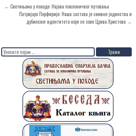
Кретање
← Светињама у походе: Најава поклоничког путовања
чланка
Патријарх Порфирије: Наша застава је символ јединства и
дубинског идентитета који се зове Црква Христова →
Search
for: