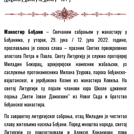
Манастир Бођани
– Свечаним сабрањем у манастиру у
Бођанима, у уторак, 29. јуна / 12. јула 2022. године,
прослављена је сеоска слава – празник Светих првоврховних
апостола Петра и Павла. Свету Литургију је служио протојереј
Миладин Бокорац, архијерејски намесник жабаљски, уз
саслужење протонамесника Милана Узурова, пароха бођанско-
вајштанског, и јерођакона Козме из манастира Ковиља. На
светој Литургији су појали чланови хора Школе црквеног
појања „Свети Јован Дамаскин“ из Новог Сада и братство
бођанског манастира.
По завршетку литургијског сабрања, отац Миладин је честитао
славу житељима насеља Бођани. Поред мноштва народа, светој
Литургији су присуствовали и Алексеј Конанихин, први