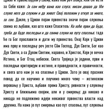
за Себе каже:
Ја сам међу вама као слуга; нисам дошао да Ми
служе него да служим и да живот Свој положим у откуп за многе,
за све
. Дакле, у Цркви појам првенства значи појам служења
свима из љубави, као што каже Спаситељ:
Ко хоће први да буде,
треба да буде последњи и да свима служи на путу спасења
; тада
ће га Бог прославити и дати му првенство. Онај Који у Цркви
има прву и последњу реч јесте Сâм Господ, Дух Свети, Бог као
Дух Свети, а са Духом Светим, наравно, и Христос, Који је вечна
Истина, и Бог Отац небески. Света Тројица је једини, први и
последњи критеријум и истине, и праведности, и правичности,
и свега што нам је на спасење у Цркви. Зато је овај празник
повод да се научимо и поучимо много чему – истинском
веровању у Христа, љубави према Христу, ревности у служењу
Христу и ближњима својим, али и у смирењу; да никако и
никада не подлежемо идеји некаквог првенства власти над
другима. На нама је пут смирења као пут спасења, пут служења