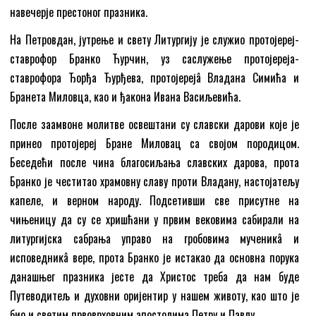
навечерје престоног празника.
На Петровдан, јутрење и свету Литургију је служио протојереј-
ставрофор Бранко Ћурчин, уз саслужење протојереја-
ставрофора Ђорђа Ђурђева, протојерејâ Владана Симића и
Бранета Миловца, као и ђакона Ивана Васиљевића.
После заамвоне молитве освештани су славски дарови које је
принео протојереј Бране Миловац са својом породицом.
Беседећи после чина благосиљања славских дарова, прота
Бранко је честитао храмовну славу проти Владану, настојатељу
капеле, и верном народу. Подсетивши све присутне на
чињеницу да су се хришћани у првим вековима сабирали на
литургијска сабрања управо на гробовима мученикâ и
исповедникâ вере, прота Бранко је истакао да основна порука
данашњег празника јесте да Христос треба да нам буде
Путеводитељ и духовни оријентир у нашем животу, као што је
био и светим првоврховним апостолима Петру и Павлу.