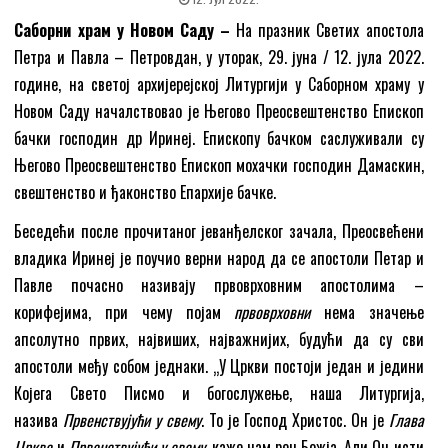
Саборни храм у Новом Саду –
На празник Светих апостола
Петра и Павла – Петровдан, у уторак, 29. јуна / 12. јула 2022.
године, на светој архијерејској Литургији у Саборном храму у
Новом Саду началствовао је Његово Преосвештенство Епископ
бачки господин др Иринеј. Епископу бачком саслуживали су
Његово Преосвештенство Епископ мохачки господин Дамаскин,
свештенство и ђаконство Епархије бачке.
Беседећи после прочитаног јеванђелског зачала, Преосвећени
владика Иринеј је поучио верни народ да се апостоли Петар и
Павле почасно називају првоврховним апостолима –
корифејима, при чему појам
првоврховни
нема значење
апсолутно првих, највиших, најважнијих, будући да су сви
апостоли међу собом једнаки. „У Цркви постоји један и једини
Којега Свето Писмо и богослужење, наша Литургија,
назива
Првенствујући у свему
. То је Господ Христос. Он је
Глава
Цркве
и
Првенствујући у свему
, каже нам реч Божја. Али Он исти