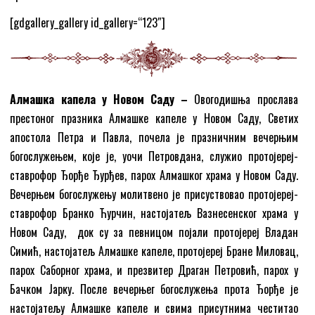
[gdgallery_gallery id_gallery=“123″]
Алмашка капела у Новом Саду –
Овогодишња прослава
престоног празника Алмашке капеле у Новом Саду, Светих
апостола Петра и Павла, почела је празничним вечерњим
богослужењем, које је, уочи Петровдана, служио протојереј-
ставрофор Ђорђе Ђурђев, парох Алмашког храма у Новом Саду.
Вечерњем богослужењу молитвено је присуствовао протојереј-
ставрофор Бранко Ћурчин, настојатељ Вазнесенског храма у
Новом Саду, док су за певницом појали протојереј Владан
Симић, настојатељ Алмашке капеле, протојереј Бране Миловац,
парох Саборног храма, и презвитер Драган Петровић, парох у
Бачком Јарку. После вечерњег богослужења прота Ђорђе је
настојатељу Алмашке капеле и свима присутнима честитао