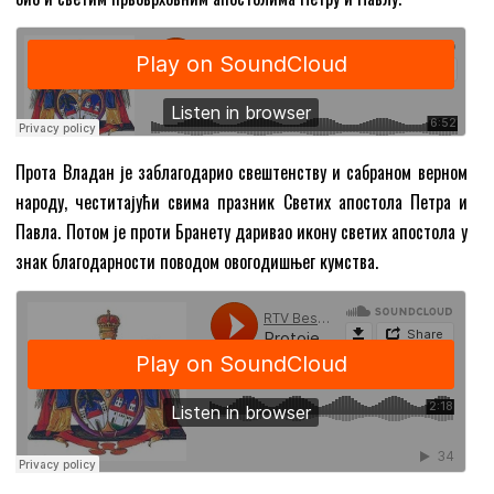
Прота Владан је заблагодарио свештенству и сабраном верном
народу, честитајући свима празник Светих апостола Петра и
Павла. Потом је проти Бранету даривао икону светих апостола у
знак благодарности поводом овогодишњег кумства.