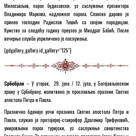
Милосављев, парох будисавски, уз саслужење презвитера
Владимира Маркова, надлежног пароха. Славске дарове је
принео господин Радислав Тешић са својом породицом.
Кумство за следећу годину преузео је Миодраг Бабић. После
вечерње службе уприличено је послужење.
[gdgallery_gallery id_gallery=“125″]
Србобран
– У уторак, 29. јуна / 12. јула, у Богојављенском
храму у Србобрану, молитвено је прослављен празник Светих
апостола Петра и Павла.
Празнично бденије уочи празника Светих апостола Петра и
Павла, служио је протојереј-ставрофор Драгомир Трифуновић,
умировљени парох туријски, уз саслужење свештенства