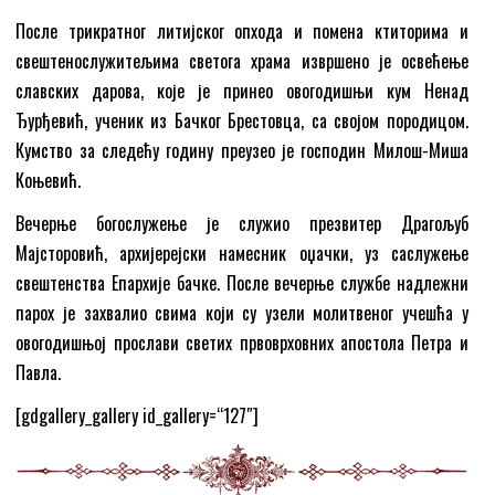
После трикратног литијског опхода и помена ктиторима и
свештенослужитељима светога храма извршено је освећење
славских дарова, које је принео овогодишњи кум Ненад
Ђурђевић, ученик из Бачког Брестовца, са својом породицом.
Кумство за следећу годину преузео је господин Милош-Миша
Коњевић.
Вечерње богослужење је служио презвитер Драгољуб
Мајсторовић, архијерејски намесник оџачки, уз саслужење
свештенства Епархије бачке. После вечерње службе надлежни
парох је захвалио свима који су узели молитвеног учешћа у
овогодишњој прослави светих првоврховних апостола Петра и
Павла.
[gdgallery_gallery id_gallery=“127″]