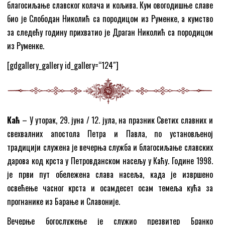
благосиљање славског колача и кољива. Кум овогодишње славе
био је Слободан Николић са породицом из Руменке, а кумство
за следећу годину прихватио је Драган Николић са породицом
из Руменке.
[gdgallery_gallery id_gallery=“124″]
Каћ
– У уторак, 29. јуна / 12. јула, на празник Светих славних и
свехвалних апостола Петра и Павла, по установљеној
традицији служена је вечерња служба и благосиљање славских
дарова код крста у Петровданском насељу у Каћу. Године 1998.
је први пут обележена слава насеља, када је извршено
освећење часног крста и осамдесет осам темеља кућа за
прогнанике из Барање и Славоније.
Вечерње богослужење је служио презвитер Бранко