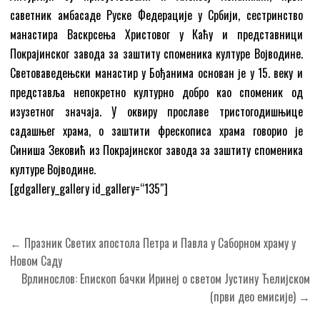
саветник амбасаде Руске Федерације у Србији, сестринство
манастира Васкрсења Христовог у Каћу и представници
Покрајинског завода за заштиту споменика културе Војводине.
Световаведењски манастир у Бођанима основан је у 15. веку и
представља непокретно културно добро као споменик од
изузетног значаја. У оквиру прославе тристогодишњице
садашњег храма, о заштити фрескописа храма говорио је
Синиша Зековић из Покрајинског завода за заштиту споменика
културе Војводине.
[gdgallery_gallery id_gallery=“135″]
Кретање
← Празник Светих апостола Петра и Павла у Саборном храму у
чланка
Новом Саду
Врлинослов: Епископ бачки Иринеј о светом Јустину Ћелијском
(први део емисије) →