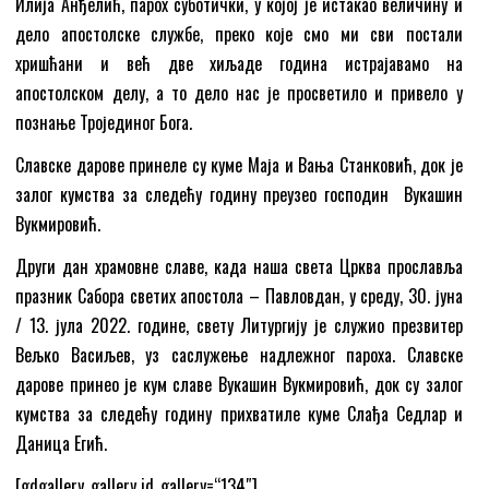
Илија Анђелић, парох суботички, у којој је истакао величину и
дело апостолске службе, преко које смо ми сви постали
хришћани и већ две хиљаде година истрајавамо на
апостолском делу, а то дело нас је просветило и привело у
познање Тројединог Бога.
Славске дарове принеле су куме Маја и Вања Станковић, док је
залог кумства за следећу годину преузео господин Вукашин
Вукмировић.
Други дан храмовне славе, када наша света Црква прославља
празник Сабора светих апостола – Павловдан, у среду, 30. јуна
/ 13. јула 2022. године, свету Литургију је служио презвитер
Вељко Васиљев, уз саслужење надлежног пароха. Славске
дарове принео је кум славе Вукашин Вукмировић, док су залог
кумства за следећу годину прихватиле куме Слађа Седлар и
Даница Егић.
[gdgallery_gallery id_gallery=“134″]