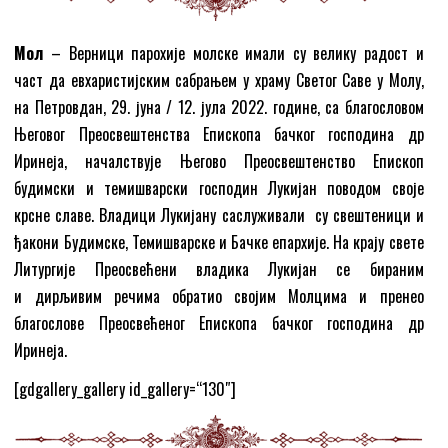
Мол
– Верници парохије молске имали су велику радост и
част да евхаристијским сабрањем у храму Светог Саве у Молу,
на Петровдан, 29. јуна / 12. јула 2022. године, са благословом
Његовог Преосвештенства Епископа бачког господина др
Иринеја, началствује Његово Преосвештенство Епископ
будимски и темишварски господин Лукијан поводом своје
крсне славе. Владици Лукијану саслуживали су свештеници и
ђакони Будимске, Темишварске и Бачке епархије. На крају свете
Литургије Преосвећени владика Лукијан се бираним
и дирљивим речима обратио својим Молцима и пренео
благослове Преосвећеног Епископа бачког господина др
Иринеја.
[gdgallery_gallery id_gallery=“130″]