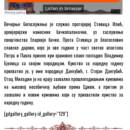
Вечерње богослужење је служио протојереј Стевица Илић,
архијерејски намесник бачкопаланачки, уз саслужење
свештенства Епархије бачке. Прота Стевица је благословио
славске дарове, које је ове године у част светих апостола
Петра и Павла принео кум храмовне славе господин Владимир
Бјелица са својом породицом. Кумство за наредну годину
прихватио је, у име породице Дангубић, г. Стојан Дангубић.
Отац Миладин је на крају захвалио прошлогодишњим кумовима
на њиховој несебичној љубави према Цркви, а притом је
захвалио и новим кумовима који су прихватили кумство за
наредну годину.
[gdgallery_gallery id_gallery=“129″]