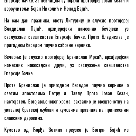
Епархије бачке. За певницом су појали протојереј Јован Кезан и
вероучитељи Бојан Николић и Ненад Бајић.
На сам дан празника, свету Литургију је служио протојереј
Владислав Пајић, архијерејски намесник бечејски, уз
саслужење свештенства Епархије бачке. Прота Владислав је
пригодном беседом поучио сабране вернике.
Вечерње је служио протојереј Бранислав Мркић, архијерејски
намесник новосадски други, уз саслужење свештенства
Епархије бачке.
Прота Бранислав је пригодном беседом поучио вернике о
светим апостолима Петру и Павлу. Прота Јован Кезан,
настојатељ Богојављенског храма, захвалио је свештенству на
указаној братској љубави и кумовима празника на принесеним
славским даровима.
Кумство од Ђорђа Зотина преузео је Богдан Бајић из