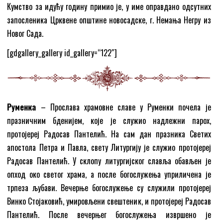
Кумство за идућу годину примио је, у име оправдано одсутних
запосленика Црквене општине новосадске, г. Немања Негру из
Новог Сада.
[gdgallery_gallery id_gallery=“122″]
Руменка
– Прослава храмовне славе у Руменки почела је
празничним бденијем, које је служио надлежни парох,
протојереј Радосав Пантелић. На сам дан празника Светих
апостола Петра и Павла, свету Литургију је служио протојереј
Радосав Пантелић. У склопу литургијског славља обављен је
опход око светог храма, а после богослужења уприличена је
трпеза љубави. Вечерње богослужење су служили протојереј
Винко Стојаковић, умировљени свештеник, и протојереј Радосав
Пантелић. После вечерњег богослужења извршено је