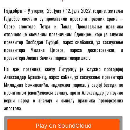
Гајдобра
– У уторак, 29. јуна / 12. јула 2022. године, житељи
Гајдобре свечано су прославили престони празник храма –
Свете апостоле Петра и Павла. Прослављање празника
отпочело је свечаним празничним бденијем, које је служио
презвитер Слободан Ђурђић, парох силбашки, уз саслужење
презвитера Милана Цирара, пароха деспотовачког, и
презвитера Јована Вачика, пароха товаришког.
На дан празника, свету Литургију је служио протојереј
Александар Брашанац, парох каћки, уз саслужење презвитера
Миладина Божиловића, надлежног пароха. У својој беседи по
прочитаном јеванђелском зачалу, прота Александар је поучио
верни народ о значају и смислу празника првоврховних
апостола.