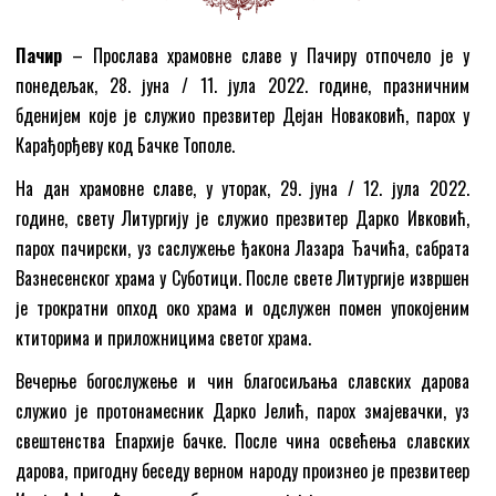
Пачир
– Прослава храмовне славе у Пачиру отпочело је у
понедељак, 28. јуна / 11. јула 2022. године, празничним
бденијем које је служио презвитер Дејан Новаковић, парох у
Карађорђеву код Бачке Тополе.
На дан храмовне славе, у уторак, 29. јуна / 12. јула 2022.
године, свету Литургију је служио презвитер Дарко Ивковић,
парох пачирски, уз саслужење ђакона Лазара Ђачића, сабрата
Вазнесенског храма у Суботици. После свете Литургије извршен
је трократни опход око храма и одслужен помен упокојеним
ктиторима и приложницима светог храма.
Вечерње богослужење и чин благосиљања славских дарова
служио је протонамесник Дарко Јелић, парох змајевачки, уз
свештенства Епархије бачке. После чина освећења славских
дарова, пригодну беседу верном народу произнео је презвитеер