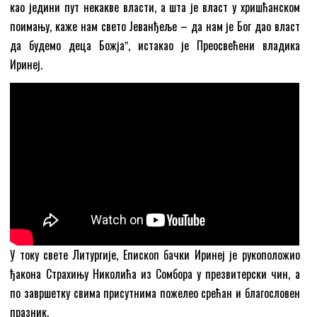
као једини пут некакве власти, а шта је власт у хришћанском
поимању, каже нам свето Јеванђеље – да нам је Бог дао власт
да будемо деца Божјаˮ, истакао је Преосвећени владика
Иринеј.
У току свете Литургије, Епископ бачки Иринеј је рукоположио
ђакона Страхињу Николића из Сомбора у презвитерски чин, а
по завршетку свима присутнима пожелео срећан и благословен
празник.