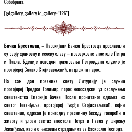
Србобрана.
[gdgallery_gallery id_gallery=“126″]
Бачки Брестовац –
Парохијани Бачког Брестовца прославили
су своју храмовну и сеоску славу – првоврховне апостоле Петра
и Павла. Бденије поводом празновања Петровдана служио је
протојереј Славко Стојисављевић, надлежни парох.
На сам дан празника свету Литургију је служио
протојереј Предраг Толимир, парох новосадски, уз саслужење
свештенства Епархије бачке. После прочитаног одељка из
светог Јеванђеља, протојереј Ђорђе Стојисављевић, војни
свештеник, одржао је пригодну празничну беседу, говорећи о
животу и улози светих апостола Петра и Павла у ширењу
Јеванђеља, као и о њиховим страдањима за Васкрслог Господа.